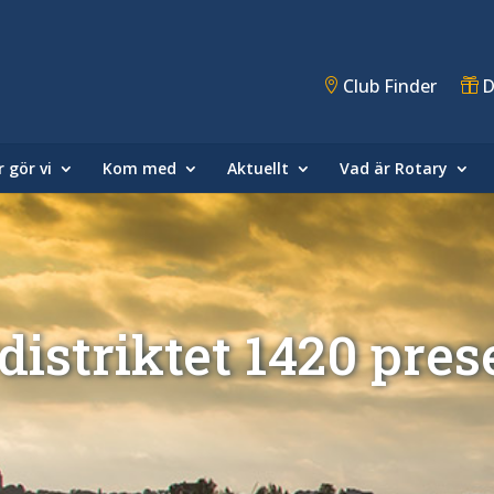
Club Finder
D
 gör vi
Kom med
Aktuellt
Vad är Rotary
distriktet 1420 pres