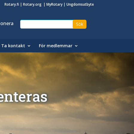
Rotary.fi
|
Rotary.org
|
MyRotary
|
Ungdomsutbyte
onera
Ta kontakt
För medlemmar
enteras