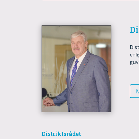
Di
Dis
enli
guv
Distriktsrådet