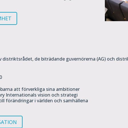
MHET
v distriktsrådet, de biträdande guvernörerna (AG) och dist
0
bbarna att förverkliga sina ambitioner
ry Internationals vision och strategi
till förändringar i världen och samhällena
SATION