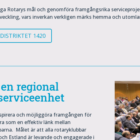
liga Rotarys mål och genomföra framgångsrika serviceproj
veckling, vars inverkan verkligen märks hemma och utomla
DISTRIKTET 1420
 en regional
serviceenhet
inspirera och möjliggöra framgången för
era som en effektiv länk mellan
barna. Målet är att alla rotaryklubbar
 och Estland är levande och engagerade i