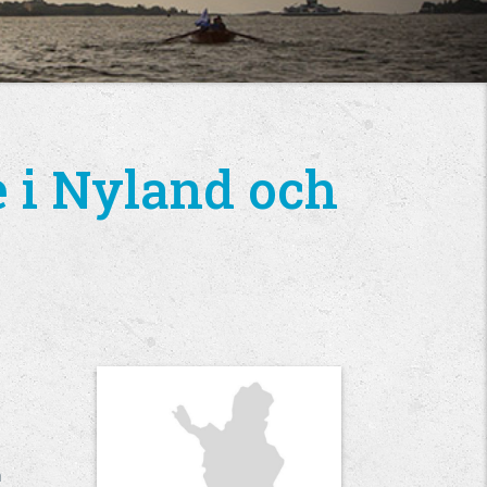
e i Nyland och
m