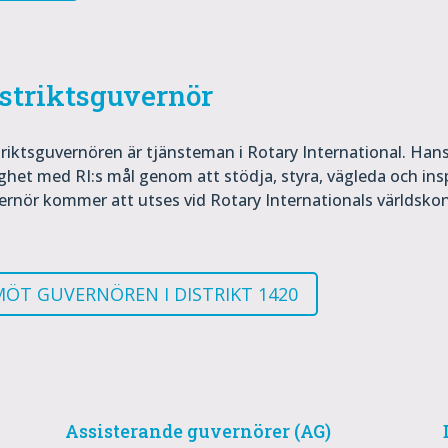
striktsguvernör
triktsguvernören är tjänsteman i Rotary International. Hans
ghet med RI:s mål genom att stödja, styra, vägleda och insp
ernör kommer att utses vid Rotary Internationals världsko
MÖT GUVERNÖREN I DISTRIKT 1420
Assisterande guvernörer (AG)