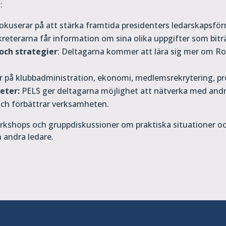
:
fokuserar på att stärka framtida presidenters ledarskapsf
eterarna får information om sina olika uppgifter som bitr
och strategier
: Deltagarna kommer att lära sig mer om Rot
ar på klubbadministration, ekonomi, medlemsrekrytering, 
eter:
PELS ger deltagarna möjlighet att nätverka med andr
 och förbättrar verksamheten.
workshops och gruppdiskussioner om praktiska situationer 
 andra ledare.