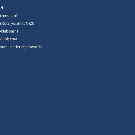
d
bli medlem?
i Rotarydistrikt 1420
t-klubbarna
-klubbarna
Youth Leadership Awards