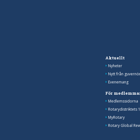
Aktuellt
Nyheter
Nytt från guvernö
Evenemang
För medlemma
Medlemssidorna
Rotarydistriktets 
MyRotary
Rotary Global Re