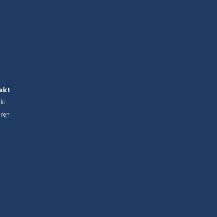
akt
kt
ren