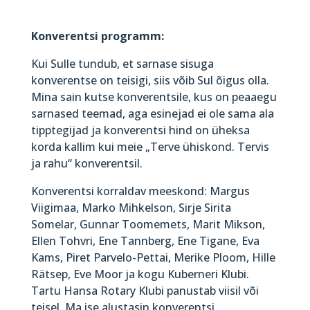
Konverentsi programm:
Kui Sulle tundub, et sarnase sisuga
konverentse on teisigi, siis võib Sul õigus olla.
Mina sain kutse konverentsile, kus on peaaegu
sarnased teemad, aga esinejad ei ole sama ala
tipptegijad ja konverentsi hind on üheksa
korda kallim kui meie „Terve ühiskond. Tervis
ja rahu“ konverentsil.
Konverentsi korraldav meeskond: Margus
Viigimaa, Marko Mihkelson, Sirje Sirita
Somelar, Gunnar Toomemets, Marit Mikson,
Ellen Tohvri, Ene Tannberg, Ene Tigane, Eva
Kams, Piret Parvelo-Pettai, Merike Ploom, Hille
Rätsep, Eve Moor ja kogu Kuberneri Klubi.
Tartu Hansa Rotary Klubi panustab viisil või
teisel. Ma ise alustasin konverentsi