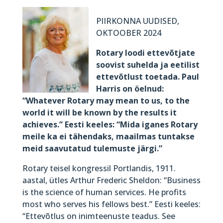
PIIRKONNA UUDISED,
OKTOOBER 2024
Rotary loodi ettevõtjate
soovist suhelda ja eetilist
ettevõtlust toetada. Paul
Harris on öelnud:
“Whatever Rotary may mean to us, to the
world it will be known by the results it
achieves.” Eesti keeles: “Mida iganes Rotary
meile ka ei tähendaks, maailmas tuntakse
meid saavutatud tulemuste järgi.”
Rotary teisel kongressil Portlandis, 1911.
aastal, ütles Arthur Frederic Sheldon: “Business
is the science of human services. He profits
most who serves his fellows best.” Eesti keeles:
“Ettevõtlus on inimteenuste teadus. See