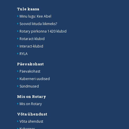
Tule kaasa
Minu lugu: Kee Abel
Soovid liituda liikmeks?
Rotary piirkonna 1420 klubid
Rotaract-klubid
Interact-klubid
RYLA
Päevakohast
Päevakohast
Kuberneri uudised
Sündmused
Mis on Rotary
Mis on Rotary
Võta ühendust
Võta ühendust
Kuberner