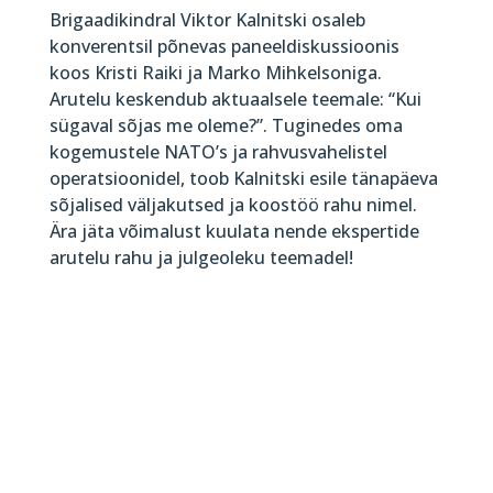
Brigaadikindral Viktor Kalnitski osaleb
konverentsil põnevas paneeldiskussioonis
koos Kristi Raiki ja Marko Mihkelsoniga.
Arutelu keskendub aktuaalsele teemale: “Kui
sügaval sõjas me oleme?”. Tuginedes oma
kogemustele NATO’s ja rahvusvahelistel
operatsioonidel, toob Kalnitski esile tänapäeva
sõjalised väljakutsed ja koostöö rahu nimel.
Ära jäta võimalust kuulata nende ekspertide
arutelu rahu ja julgeoleku teemadel!