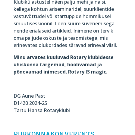
Klubikülastustel näen palju mehi ja naisi,
kellega kohtun äriseminaridel, suurklientide
vastuvõttudel või startuppide hommikusel
smuutisessioonil. Loen suure süvenemisega
nende erialaseid artikleid. Inimene on tervik
oma paljude oskuste ja teadmistega, mis
erinevates olukordades säravad erineval viisil.
Minu arvates kuuluvad Rotary klubidesse
ühiskonna targemad, hoolivamad ja
põnevamad inimesed. Rotary IS magic.
DG Aune Past
D1420 2024-25
Tartu Hansa Rotaryklubi
PIIRKONNAKONVERENTS