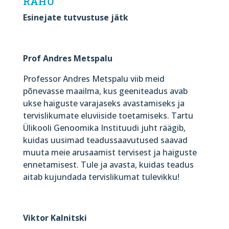
RAHU”
Esinejate tutvustuse jätk
Prof Andres Metspalu
Professor Andres Metspalu viib meid
põnevasse maailma, kus geeniteadus avab
ukse haiguste varajaseks avastamiseks ja
tervislikumate eluviiside toetamiseks. Tartu
Ülikooli Genoomika Instituudi juht räägib,
kuidas uusimad teadussaavutused saavad
muuta meie arusaamist tervisest ja haiguste
ennetamisest. Tule ja avasta, kuidas teadus
aitab kujundada tervislikumat tulevikku!
Viktor Kalnitski