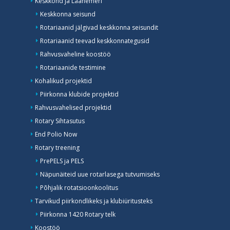
Keskkond ja Läänemeri
Keskkonna seisund
Rotariaanid jälgivad keskkonna seisundit
Rotariaanid teevad keskkonnategusid
Rahvusvaheline koostöö
Rotariaanide testimine
Kohalikud projektid
Piirkonna klubide projektid
Rahvusvahelised projektid
Rotary Sihtasutus
End Polio Now
Rotary treening
PrePELS ja PELS
Näpunäiteid uue rotarlasega tutvumiseks
Põhjalik rotatsioonkoolitus
Tarvikud piirkondlikeks ja klubiüritusteks
Piirkonna 1420 Rotary telk
Koostöö