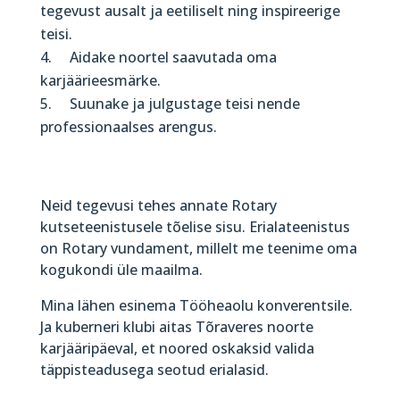
tegevust ausalt ja eetiliselt ning inspireerige
teisi.
Aidake noortel saavutada oma
karjäärieesmärke.
Suunake ja julgustage teisi nende
professionaalses arengus.
Neid tegevusi tehes annate Rotary
kutseteenistusele tõelise sisu. Erialateenistus
on Rotary vundament, millelt me teenime oma
kogukondi üle maailma.
Mina lähen esinema Tööheaolu konverentsile.
Ja kuberneri klubi aitas Tõraveres noorte
karjääripäeval, et noored oskaksid valida
täppisteadusega seotud erialasid.