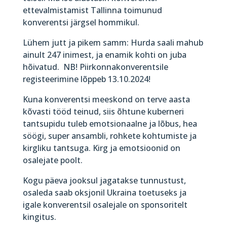
ettevalmistamist Tallinna toimunud
konverentsi järgsel hommikul.
Lühem jutt ja pikem samm: Hurda saali mahub
ainult 247 inimest, ja enamik kohti on juba
hõivatud. NB! Piirkonnakonverentsile
registeerimine lõppeb 13.10.2024!
Kuna konverentsi meeskond on terve aasta
kõvasti tööd teinud, siis õhtune kuberneri
tantsupidu tuleb emotsionaalne ja lõbus, hea
söögi, super ansambli, rohkete kohtumiste ja
kirgliku tantsuga. Kirg ja emotsioonid on
osalejate poolt.
Kogu päeva jooksul jagatakse tunnustust,
osaleda saab oksjonil Ukraina toetuseks ja
igale konverentsil osalejale on sponsoritelt
kingitus.