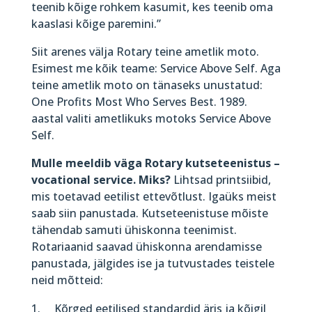
teenib kõige rohkem kasumit, kes teenib oma
kaaslasi kõige paremini.”
Siit arenes välja Rotary teine ametlik moto.
Esimest me kõik teame: Service Above Self. Aga
teine ametlik moto on tänaseks unustatud:
One Profits Most Who Serves Best. 1989.
aastal valiti ametlikuks motoks Service Above
Self.
Mulle meeldib väga Rotary kutseteenistus –
vocational service. Miks?
Lihtsad printsiibid,
mis toetavad eetilist ettevõtlust. Igaüks meist
saab siin panustada. Kutseteenistuse mõiste
tähendab samuti ühiskonna teenimist.
Rotariaanid saavad ühiskonna arendamisse
panustada, jälgides ise ja tutvustades teistele
neid mõtteid:
Kõrged eetilised standardid äris ja kõigil