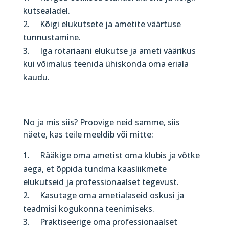
kutsealadel.
Kõigi elukutsete ja ametite väärtuse
tunnustamine.
Iga rotariaani elukutse ja ameti väärikus
kui võimalus teenida ühiskonda oma eriala
kaudu.
No ja mis siis? Proovige neid samme, siis
näete, kas teile meeldib või mitte:
Rääkige oma ametist oma klubis ja võtke
aega, et õppida tundma kaasliikmete
elukutseid ja professionaalset tegevust.
Kasutage oma ametialaseid oskusi ja
teadmisi kogukonna teenimiseks.
Praktiseerige oma professionaalset