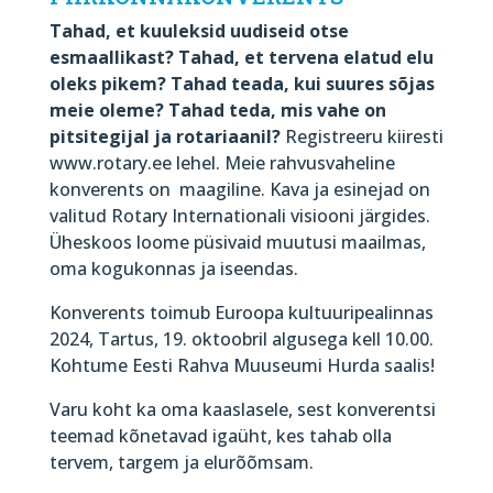
Tahad, et kuuleksid uudiseid otse
esmaallikast? Tahad, et tervena elatud elu
oleks pikem? Tahad teada, kui suures sõjas
meie oleme? Tahad teda, mis vahe on
pitsitegijal ja rotariaanil?
Registreeru kiiresti
www.rotary.ee lehel. Meie rahvusvaheline
konverents on maagiline. Kava ja esinejad on
valitud Rotary Internationali visiooni järgides.
Üheskoos loome püsivaid muutusi maailmas,
oma kogukonnas ja iseendas.
Konverents toimub Euroopa kultuuripealinnas
2024, Tartus, 19. oktoobril algusega kell 10.00.
Kohtume Eesti Rahva Muuseumi Hurda saalis!
Varu koht ka oma kaaslasele, sest konverentsi
teemad kõnetavad igaüht, kes tahab olla
tervem, targem ja elurõõmsam.