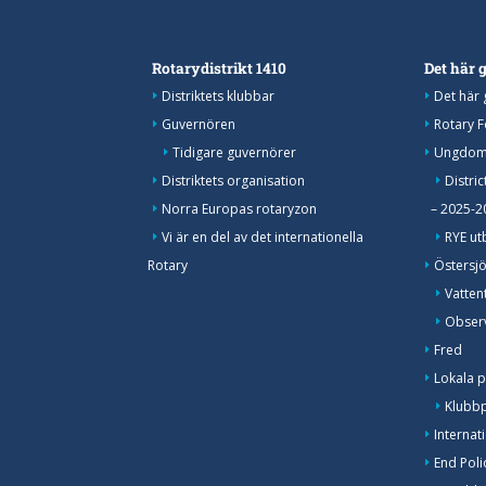
Rotarydistrikt 1410
Det här g
Distriktets klubbar
Det här 
Guvernören
Rotary 
Tidigare guvernörer
Ungdoms
Distriktets organisation
Distri
Norra Europas rotaryzon
– 2025-2
Vi är en del av det internationella
RYE ut
Rotary
Östersj
Vatten
Observ
Fred
Lokala p
Klubbpr
Internat
End Pol