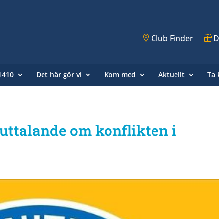
Club Finder
D
 1410
Det här gör vi
Kom med
Aktuellt
Ta 
 uttalande om konflikten i