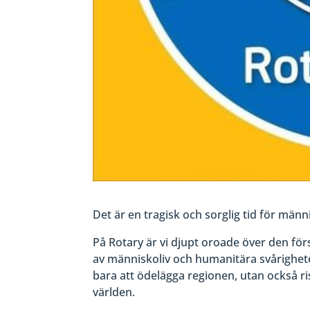
Det är en tragisk och sorglig tid för män
På Rotary är vi djupt oroade över den fö
av människoliv och humanitära svårighete
bara att ödelägga regionen, utan också r
världen.