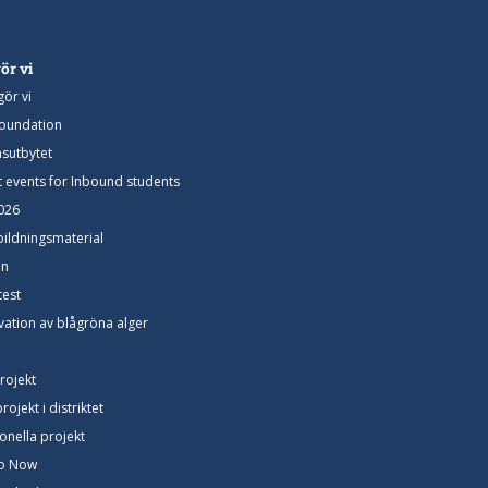
ör vi
gör vi
Foundation
utbytet
ct events for Inbound students
026
bildningsmaterial
ön
test
ation av blågröna alger
rojekt
ojekt i distriktet
ionella projekt
io Now