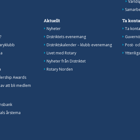
Världs
Samarbe
Aktuellt
Ta kont
Nyheter
Ta konta
?
Distriktets evenemang
Guvernö
aryklubb
Distriktskalender – klubb evenemang
Post- oc
na
Livet med Rotary
Ytterili
Nyheter från Distriktet
a
Rotary Norden
dership Awards
 av att bli medlem
onsbank
nals årstema