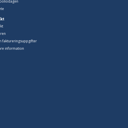
poliodagen
te
akt
kt
ren
h faktureringsuppgifter
gare information