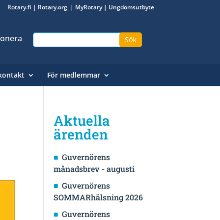
Rotary.fi
|
Rotary.org
|
MyRotary
|
Ungdomsutbyte
onera
kontakt
För medlemmar
Aktuella
ärenden
Guvernörens
månadsbrev - augusti
Guvernörens
SOMMARhälsning 2026
Guvernörens