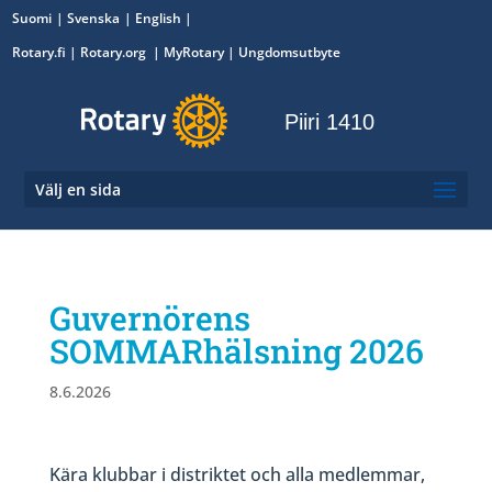
Suomi
Svenska
English
Rotary.fi
|
Rotary.org
|
MyRotary
|
Ungdomsutbyte
Piiri 1410
Välj en sida
Guvernörens
SOMMARhälsning 2026
8.6.2026
Kära klubbar i distriktet och alla medlemmar,