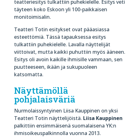
teatteriesitys tulkattiin puhekielelle. Esitys veti
täyteen koko Eskoon yli 100-paikkaisen
monitoimisalin.
Teatteri Totin esitykset ovat pääasiassa
esteettömiä. Tässä tapauksessa esitys
tulkattiin puhekielelle. Lavalla näyttelijät
viittoivat, mutta kaikki puhuttiin myös ääneen.
Esitys oli avoin kaikille ihmisille vammaan, sen
puutteeseen, ikään ja sukupuoleen
katsomatta.
Näyttämöllä
pohjalaisväriä
Nurmolaissyntyinen Liisa Kauppinen on yksi
Teatteri Totin näyttelijöistä.
Liisa Kauppinen
palkittiin ensimmäisenä suomalaisena YK:n
ihmisoikeuspalkinnolla vuonna 2013.