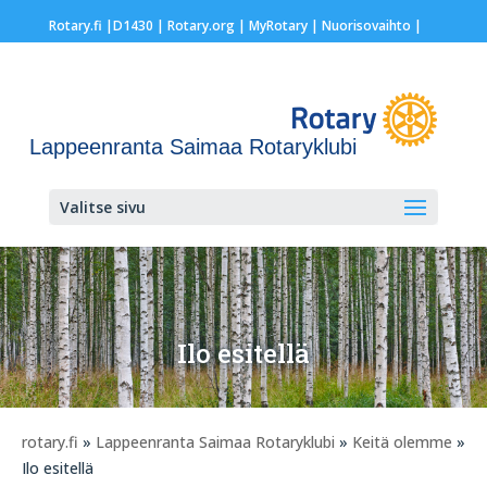
Rotary.fi
|
D1430
|
Rotary.org
|
MyRotary |
Nuorisovaihto
|
Lappeenranta Saimaa Rotaryklubi
Valitse sivu
Ilo esitellä
rotary.fi
»
Lappeenranta Saimaa Rotaryklubi
»
Keitä olemme
»
Ilo esitellä