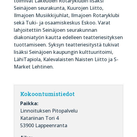
toimivat Lakeuden Rotaryklubin lisäksi
Seinäjoen seurakunta, Kuurojen Liitto,
Ilmajoen Musiikkijuhlat, Ilmajoen Rotaryklubi
sekä Tuki- ja osaamiskeskus Eskoo. Varat
lahjoitettiin Seinäjoen seurakunnan
diakoniatyön kautta edelleen teatteriesityksen
tuottamiseen. Syksyn teatteriesitystä tukivat
lisäksi Seinäjoen kaupungin kulttuuritoimi,
LähiTapiola, Kalevalaisten Naisten Liitto ja S-
Market Lehtinen.
Kokoontumistiedot
Paikka:
Linnoituksen Pitopalvelu
Katariinan Tori 4
53900 Lappeenranta