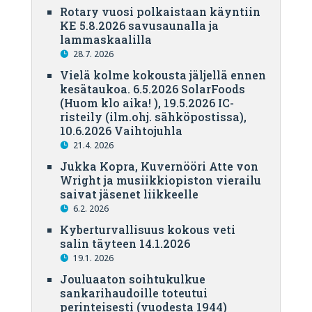
Rotary vuosi polkaistaan käyntiin
KE 5.8.2026 savusaunalla ja
lammaskaalilla
28.7. 2026
Vielä kolme kokousta jäljellä ennen
kesätaukoa. 6.5.2026 SolarFoods
(Huom klo aika! ), 19.5.2026 IC-
risteily (ilm.ohj. sähköpostissa),
10.6.2026 Vaihtojuhla
21.4. 2026
Jukka Kopra, Kuvernööri Atte von
Wright ja musiikkiopiston vierailu
saivat jäsenet liikkeelle
6.2. 2026
Kyberturvallisuus kokous veti
salin täyteen 14.1.2026
19.1. 2026
Jouluaaton soihtukulkue
sankarihaudoille toteutui
perinteisesti (vuodesta 1944)