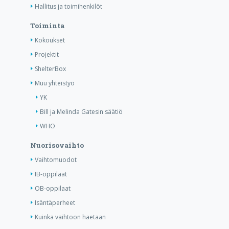
Hallitus ja toimihenkilöt
Toiminta
Kokoukset
Projektit
ShelterBox
Muu yhteistyö
YK
Bill ja Melinda Gatesin säätiö
WHO
Nuorisovaihto
Vaihtomuodot
IB-oppilaat
OB-oppilaat
Isäntäperheet
Kuinka vaihtoon haetaan