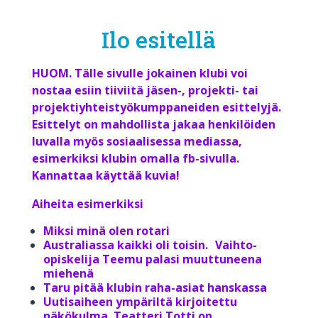
Ilo esitellä
HUOM. Tälle sivulle jokainen klubi voi
nostaa esiin tiiviitä jäsen-, projekti- tai
projektiyhteistyökumppaneiden esittelyjä.
Esittelyt on mahdollista jakaa henkilöiden
luvalla myös sosiaalisessa mediassa,
esimerkiksi klubin omalla fb-sivulla.
Kannattaa käyttää kuvia!
Aiheita esimerkiksi
Miksi minä olen rotari
Australiassa kaikki oli toisin. Vaihto-
opiskelija Teemu palasi muuttuneena
miehenä
Taru pitää klubin raha-asiat hanskassa
Uutisaiheen ympäriltä kirjoitettu
näkökulma. Teatteri Totti on