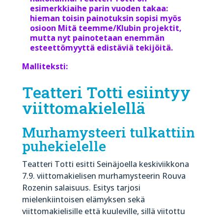
esimerkkiaihe parin vuoden takaa:
hieman toisin painotuksin sopisi myös
osioon Mitä teemme/Klubin projektit,
mutta nyt painotetaan enemmän
esteettömyyttä edistäviä tekijöitä.
Malliteksti:
Teatteri Totti esiintyy
viittomakielellä
Murhamysteeri tulkattiin
puhekielelle
Teatteri Totti esitti Seinäjoella keskiviikkona
7.9. viittomakielisen murhamysteerin Rouva
Rozenin salaisuus. Esitys tarjosi
mielenkiintoisen elämyksen sekä
viittomakielisille että kuuleville, sillä viitottu