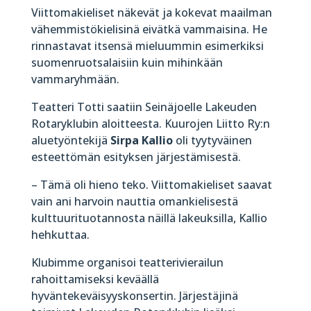
Viittomakieliset näkevät ja kokevat maailman
vähemmistökielisinä eivätkä vammaisina. He
rinnastavat itsensä mieluummin esimerkiksi
suomenruotsalaisiin kuin mihinkään
vammaryhmään.
Teatteri Totti saatiin Seinäjoelle Lakeuden
Rotaryklubin aloitteesta. Kuurojen Liitto Ry:n
aluetyöntekijä
Sirpa Kallio
oli tyytyväinen
esteettömän esityksen järjestämisestä.
– Tämä oli hieno teko. Viittomakieliset saavat
vain ani harvoin nauttia omankielisestä
kulttuurituotannosta näillä lakeuksilla, Kallio
hehkuttaa.
Klubimme organisoi teatterivierailun
rahoittamiseksi keväällä
hyväntekeväisyyskonsertin. Järjestäjinä