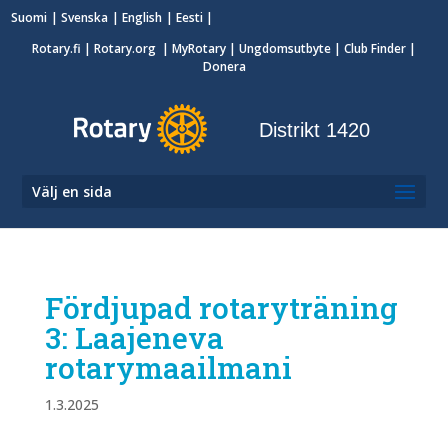
Suomi
Svenska
English
Eesti
Rotary.fi
|
Rotary.org
|
MyRotary
|
Ungdomsutbyte
| Club Finder
|
Donera
Distrikt 1420
Välj en sida
Fördjupad rotaryträning
3: Laajeneva
rotarymaailmani
1.3.2025