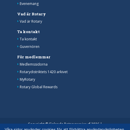
Evenemang
Vad är Rotary
Vad är Rotary
Ta kontakt
Ta kontakt
Guvernören
För medlemmar
Medlemssidorna
Rotarydistriktets 1420 arkivet
MyRotary
Rotary Global Rewards
Copyright © Finlands Rotaryservice rf 2026 |
Våra sidor använder cookies för att förbättra användarvänligheten.