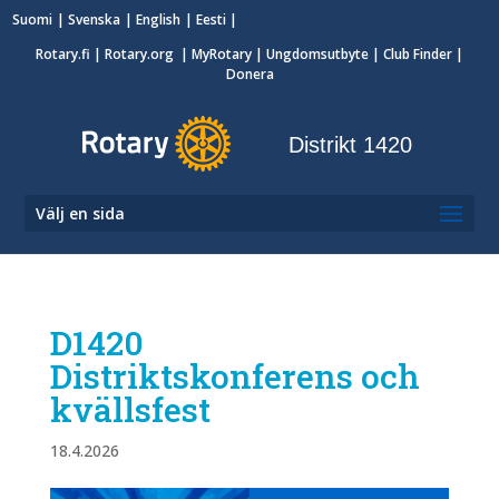
Suomi
Svenska
English
Eesti
Rotary.fi
|
Rotary.org
|
MyRotary
|
Ungdomsutbyte
| Club Finder
|
Donera
Distrikt 1420
Välj en sida
D1420
Distriktskonferens och
kvällsfest
18.4.2026