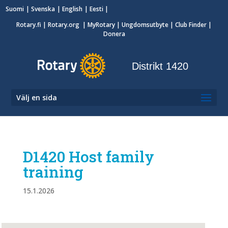
Suomi
Svenska
English
Eesti
Rotary.fi
|
Rotary.org
|
MyRotary
|
Ungdomsutbyte
| Club Finder
|
Donera
Distrikt 1420
Välj en sida
D1420 Host family
training
15.1.2026