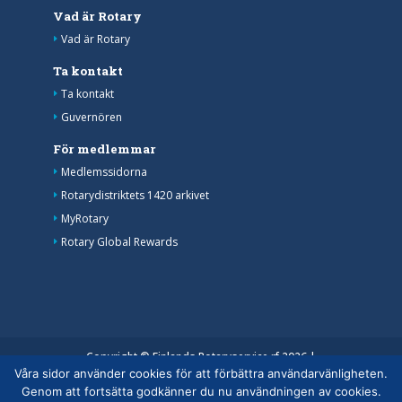
Vad är Rotary
Vad är Rotary
Ta kontakt
Ta kontakt
Guvernören
För medlemmar
Medlemssidorna
Rotarydistriktets 1420 arkivet
MyRotary
Rotary Global Rewards
Copyright © Finlands Rotaryservice rf 2026 |
Våra sidor använder cookies för att förbättra användarvänligheten.
Medelemsdatabasens datasäkerhetsanvisning
|
Genom att fortsätta godkänner du nu användningen av cookies.
Behandlingen av personuppgifter inom rotaryverksamheten