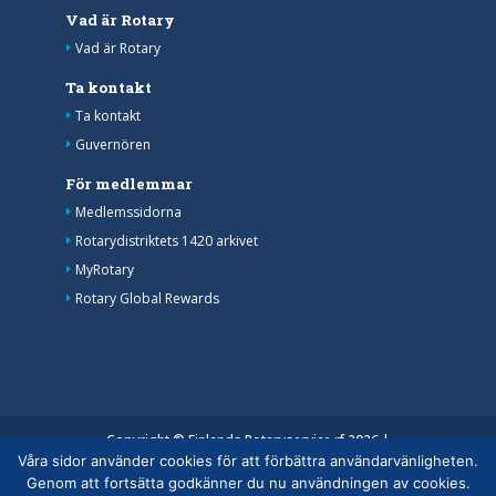
Vad är Rotary
Vad är Rotary
Ta kontakt
Ta kontakt
Guvernören
För medlemmar
Medlemssidorna
Rotarydistriktets 1420 arkivet
MyRotary
Rotary Global Rewards
Copyright © Finlands Rotaryservice rf 2026 |
Våra sidor använder cookies för att förbättra användarvänligheten.
Medelemsdatabasens datasäkerhetsanvisning
|
Genom att fortsätta godkänner du nu användningen av cookies.
Behandlingen av personuppgifter inom rotaryverksamheten