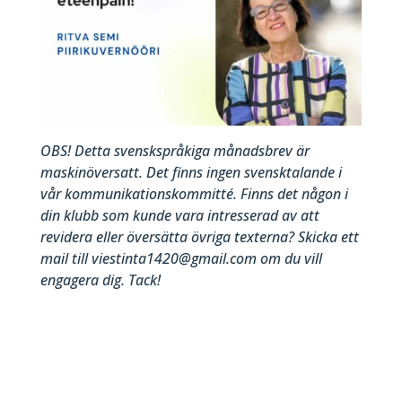
OBS!
Detta
svenskspråkiga
månadsbrev
är
maskinöversatt
.
Det
finns
ingen
svensktalande
i
vår
kommunikationskommitté
.
Finns
det
någon
i
din
klubb
som
kunde
vara
intresserad
av
att
revidera
eller
översätta
övriga
texterna
?
Skicka
ett
mail
till
viestinta1420@gmail.com
om
du
vill
engagera
dig
.
Tack
!