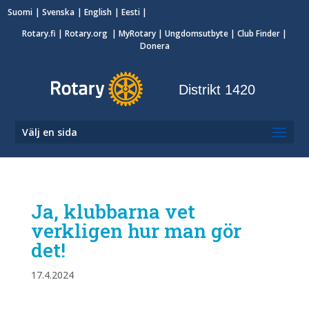
Suomi
Svenska
English
Eesti
Rotary.fi
|
Rotary.org
|
MyRotary
|
Ungdomsutbyte
| Club Finder
|
Donera
Distrikt 1420
Välj en sida
Ja, klubbarna vet
verkligen hur man gör
det!
17.4.2024