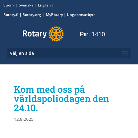
Suomi
Svenska
English
Rotary.fi
|
Rotary.org
|
MyRotary
|
Ungdomsutbyte
Piiri 1410
Välj en sida
Kom med oss på
världspoliodagen den
24.10.
12.8.2025