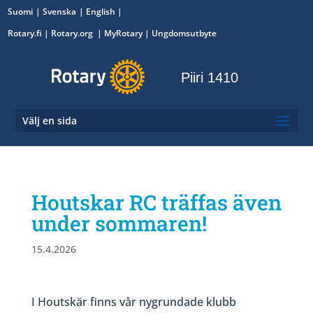
Suomi
Svenska
English
Rotary.fi
|
Rotary.org
|
MyRotary
|
Ungdomsutbyte
Piiri 1410
Välj en sida
Houtskar RC träffas även
under sommaren!
15.4.2026
I Houtskär finns vår nygrundade klubb