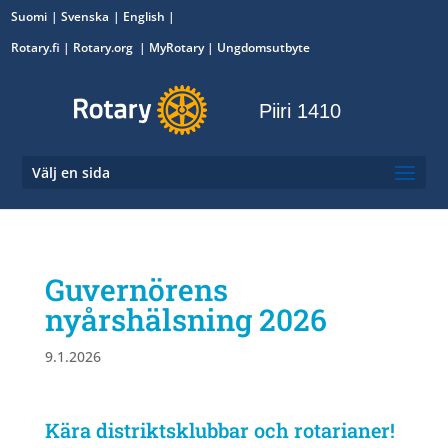
Suomi
Svenska
English
Rotary.fi
|
Rotary.org
|
MyRotary
|
Ungdomsutbyte
Piiri 1410
Välj en sida
Guvernörens
nyårshälsning 2026
9.1.2026
Kära distriktsklubbar och rotarianer!