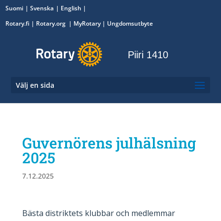
Suomi
Svenska
English
Rotary.fi
|
Rotary.org
|
MyRotary
|
Ungdomsutbyte
Piiri 1410
Välj en sida
Guvernörens julhälsning
2025
7.12.2025
Bästa distriktets klubbar och medlemmar