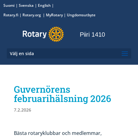
Suomi
Svenska
English
Rotary.fi
|
Rotary.org
|
MyRotary
|
Ungdomsutbyte
Piiri 1410
Välj en sida
Guvernörens
februarihälsning 2026
7.2.2026
Bästa rotaryklubbar och medlemmar,