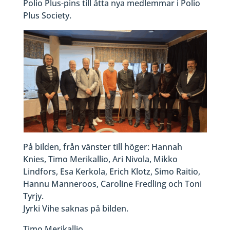
Polio Plus-pins till åtta nya medlemmar i Polio
Plus Society.
På bilden, från vänster till höger: Hannah
Knies, Timo Merikallio, Ari Nivola, Mikko
Lindfors, Esa Kerkola, Erich Klotz, Simo Raitio,
Hannu Manneroos, Caroline Fredling och Toni
Tyrjy.
Jyrki Vihe saknas på bilden.
Timo Merikallio