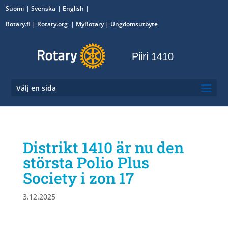
Suomi
Svenska
English
Rotary.fi
|
Rotary.org
|
MyRotary
|
Ungdomsutbyte
Piiri 1410
Välj en sida
Distrikt 1410 är nu den
största Polio Plus
Society i zon 17
3.12.2025