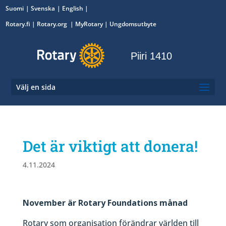
Suomi
Svenska
English
Rotary.fi
|
Rotary.org
|
MyRotary
|
Ungdomsutbyte
Piiri 1410
Välj en sida
Det är viktigt att donera!
4.11.2024
November är Rotary Foundations månad
Rotary som organisation förändrar världen till