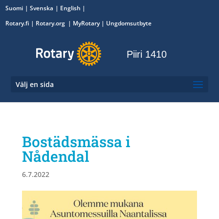
Suomi
Svenska
English
Rotary.fi
|
Rotary.org
|
MyRotary
|
Ungdomsutbyte
Piiri 1410
Välj en sida
Bostädsmässa i
Nådendal
6.7.2022