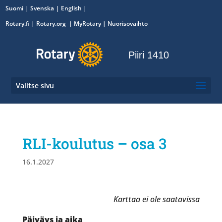
Suomi
Svenska
English
Rotary.fi
|
Rotary.org
|
MyRotary
|
Nuorisovaihto
Piiri 1410
Valitse sivu
RLI-koulutus – osa 3
16.1.2027
Karttaa ei ole saatavissa
Päiväys ja aika