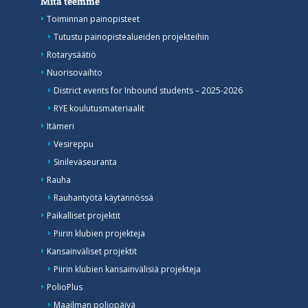
Mitä teemme
Toiminnan painopisteet
Tutustu painopistealueiden projekteihin
Rotarysäätiö
Nuorisovaihto
District events for Inbound students – 2025-2026
RYE koulutusmateriaalit
Itämeri
Vesireppu
Sinileväseuranta
Rauha
Rauhantyötä käytännössä
Paikalliset projektit
Piirin klubien projekteja
Kansainväliset projektit
Piirin klubien kansainvälisiä projekteja
PolioPlus
Maailman poliopäivä