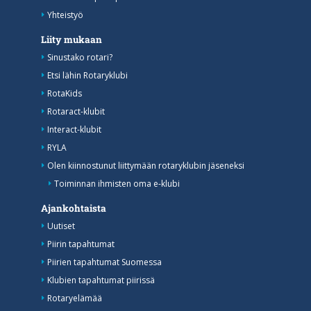
Yhteistyö
Liity mukaan
Sinustako rotari?
Etsi lähin Rotaryklubi
RotaKids
Rotaract-klubit
Interact-klubit
RYLA
Olen kiinnostunut liittymään rotaryklubin jäseneksi
Toiminnan ihmisten oma e-klubi
Ajankohtaista
Uutiset
Piirin tapahtumat
Piirien tapahtumat Suomessa
Klubien tapahtumat piirissä
Rotaryelämää