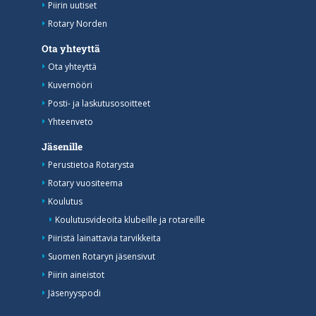
Piirin uutiset
Rotary Norden
Ota yhteyttä
Ota yhteyttä
Kuvernööri
Posti- ja laskutusosoitteet
Yhteenveto
Jäsenille
Perustietoa Rotarysta
Rotary vuositeema
Koulutus
Koulutusvideoita klubeille ja rotareille
Piiristä lainattavia tarvikkeita
Suomen Rotaryn jäsensivut
Piirin aineistot
Jäsenyyspodi