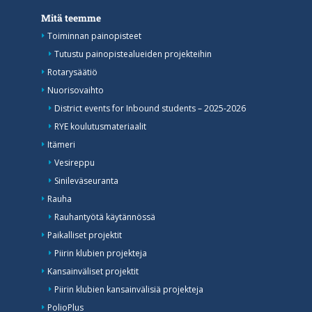
Mitä teemme
Toiminnan painopisteet
Tutustu painopistealueiden projekteihin
Rotarysäätiö
Nuorisovaihto
District events for Inbound students – 2025-2026
RYE koulutusmateriaalit
Itämeri
Vesireppu
Sinileväseuranta
Rauha
Rauhantyötä käytännössä
Paikalliset projektit
Piirin klubien projekteja
Kansainväliset projektit
Piirin klubien kansainvälisiä projekteja
PolioPlus