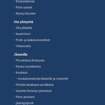
Rotaryelämää
Piirin uutiset
Rotary Norden
Ota yhteyttä
Ota yhteyttä
Kuvernööri
Posti- ja laskutusosoitteet
Yhteenveto
Jäsenille
Perustietoa Rotarysta
Rotary vuositeema
Koulutus
Koulutusvideoita klubeille ja rotareille
Piiristä lainattavia tarvikkeita
Suomen Rotaryn jäsensivut
Piirin aineistot
Jäsenyyspodi