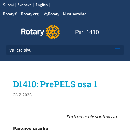
Suomi
Svenska
English
Rotary.fi
|
Rotary.org
|
MyRotary
|
Nuorisovaihto
Piiri 1410
Valitse sivu
D1410: PrePELS osa 1
26.2.2026
Karttaa ei ole saatavissa
Päiväys ja aika