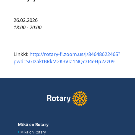
26.02.2026
18:00 - 20:00
Linkki:
http://rotary-fi.zoom.us/j/84648622465?
pwd=SGIzaktBRkM2K3VIa1NQczI4eHp2Zz09
Mikä on Rotary
Mikä on Rotary