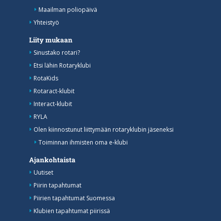
Maailman poliopäivä
Yhteistyö
Liity mukaan
Sinustako rotari?
Etsi lähin Rotaryklubi
RotaKids
Rotaract-klubit
Interact-klubit
RYLA
Olen kiinnostunut liittymään rotaryklubin jäseneksi
Toiminnan ihmisten oma e-klubi
Ajankohtaista
Uutiset
Piirin tapahtumat
Piirien tapahtumat Suomessa
Klubien tapahtumat piirissä