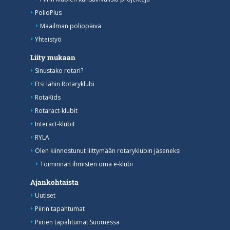
PolioPlus
Maailman poliopäivä
Yhteistyö
Liity mukaan
Sinustako rotari?
Etsi lähin Rotaryklubi
RotaKids
Rotaract-klubit
Interact-klubit
RYLA
Olen kiinnostunut liittymään rotaryklubin jäseneksi
Toiminnan ihmisten oma e-klubi
Ajankohtaista
Uutiset
Piirin tapahtumat
Piirien tapahtumat Suomessa