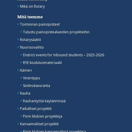
Mikä on Rotary
Mitä teemme
Toiminnan painopisteet
Tutustu painopistealueiden projekteihin
Rotarysäätiö
Nuorisovaihto
District events for Inbound students – 2025-2026
RYE koulutusmateriaalit
Itämeri
Vesireppu
Sinileväseuranta
Rauha
Rauhantyötä käytännössä
Paikalliset projektit
Piirin klubien projekteja
Kansainväliset projektit
Piirin klubien kansainvälisiä projekteja