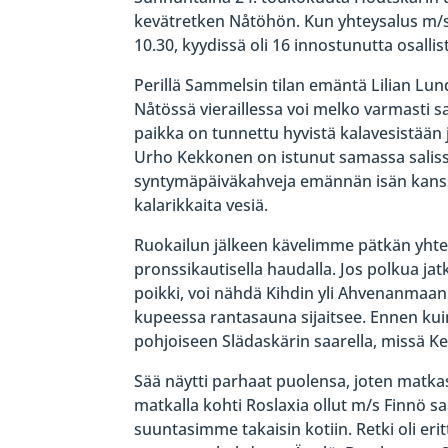
kevätretken Nåtöhön. Kun yhteysalus m/s 
10.30, kyydissä oli 16 innostunutta osalli
Perillä Sammelsin tilan emäntä Lilian Lund
Nåtössä vieraillessa voi melko varmasti sa
paikka on tunnettu hyvistä kalavesistään 
Urho Kekkonen on istunut samassa salis
syntymäpäiväkahveja emännän isän kanssa
kalarikkaita vesiä.
Ruokailun jälkeen kävelimme pätkän yhtee
pronssikautisella haudalla. Jos polkua ja
poikki, voi nähdä Kihdin yli Ahvenanmaan
kupeessa rantasauna sijaitsee. Ennen kuin
pohjoiseen Slädaskärin saarella, missä K
Sää näytti parhaat puolensa, joten matka
matkalla kohti Roslaxia ollut m/s Finnö sa
suuntasimme takaisin kotiin. Retki oli erit