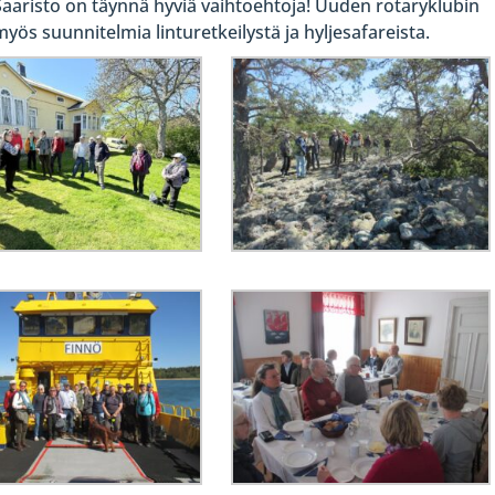
aristo on täynnä hyviä vaihtoehtoja! Uuden rotaryklubin
 suunnitelmia linturetkeilystä ja hyljesafareista.