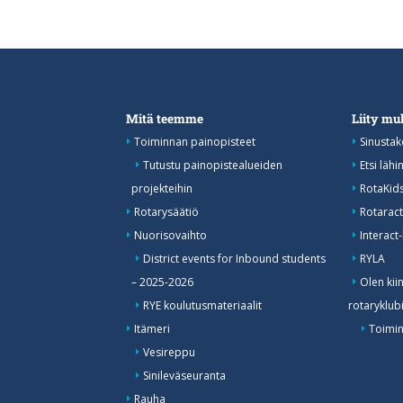
Mitä teemme
Liity m
Toiminnan painopisteet
Sinustak
Tutustu painopistealueiden
Etsi lähi
projekteihin
RotaKid
Rotarysäätiö
Rotaract
Nuorisovaihto
Interact-
District events for Inbound students
RYLA
– 2025-2026
Olen kii
RYE koulutusmateriaalit
rotaryklub
Itämeri
Toimin
Vesireppu
Sinileväseuranta
Rauha