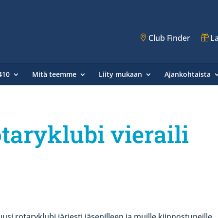
Club Finder
La
410
Mitä teemme
Liity mukaan
Ajankohtaista
taryklubi vieraili
 rotaryklubi järjesti jäsenilleen ja muille kiinnostuneille