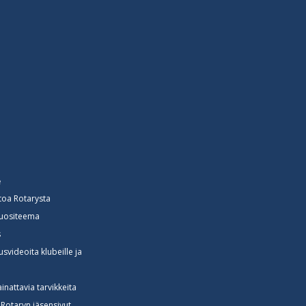
e
toa Rotarysta
vuositeema
s
svideoita klubeille ja
e
lainattavia tarvikkeita
Rotaryn jäsensivut