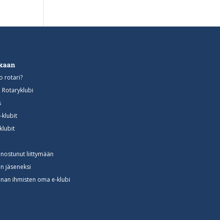
ukaan
o rotari?
n Rotaryklubi
s
-klubit
klubit
nnostunut liittymään
in jäseneksi
nan ihmisten oma e-klubi