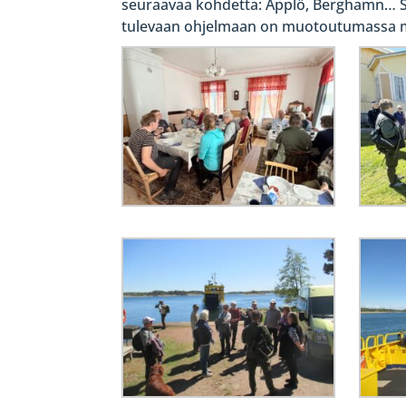
seuraavaa kohdetta: Äpplö, Berghamn… Sa
tulevaan ohjelmaan on muotoutumassa myös