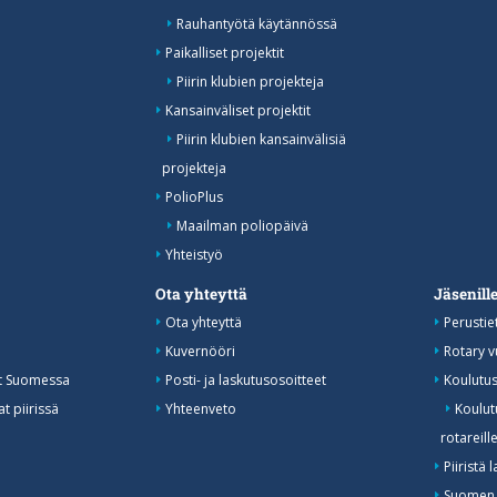
Rauhantyötä käytännössä
Paikalliset projektit
Piirin klubien projekteja
Kansainväliset projektit
Piirin klubien kansainvälisiä
projekteja
PolioPlus
Maailman poliopäivä
Yhteistyö
Ota yhteyttä
Jäsenill
Ota yhteyttä
Perustie
Kuvernööri
Rotary 
at Suomessa
Posti- ja laskutusosoitteet
Koulutu
t piirissä
Yhteenveto
Koulutu
rotareill
Piiristä 
Suomen 