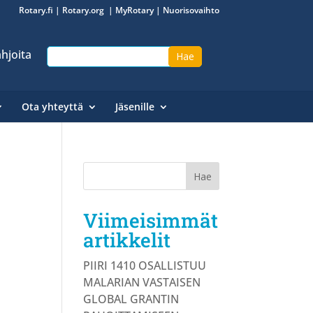
Rotary.fi
|
Rotary.org
|
MyRotary
|
Nuorisovaihto
hjoita
Ota yhteyttä
Jäsenille
Viimeisimmät
artikkelit
PIIRI 1410 OSALLISTUU
MALARIAN VASTAISEN
GLOBAL GRANTIN