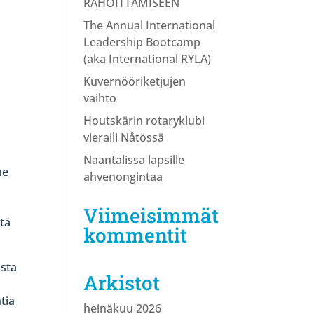
RAHOITTAMISEEN
The Annual International
Leadership Bootcamp
(aka International RYLA)
Kuvernööriketjujen
vaihto
Houtskärin rotaryklubi
n
vieraili Nåtössä
Naantalissa lapsille
me
ahvenongintaa
Viimeisimmät
stä
kommentit
asta
Arkistot
tia
heinäkuu 2026