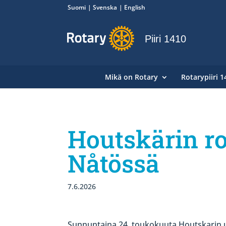
Suomi
Svenska
English
Piiri 1410
Mikä on Rotary
Rotarypiiri 1
Houtskärin ro
Nåtössä
7.6.2026
Sunnuntaina 24. toukokuuta Houtskarin uusi