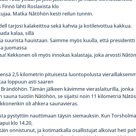
Finnö lähti Roslaxista klo
stujaa. Matka Nåtöhön kesti reilun tunnin.
ell tarjosi kalakeittoa sekä kahvia ja kotileivottua kakkua.
ada kalaa, sillä
ja suurista hauistaan. Saimme myös kuulla, että presidentti
sa juomassa
! Kekkonen oli myös innokas kalastaja, joka arvosti Nåtö
nsä 2,5 kilometrin pituisesta luontopolusta vieraillaksem
tkaa loppuun asti saaren
 Brändöhön. Tämän jälkeen kävimme vieraslaiturilla, jonka
 sauna tuotiin Nåtöhön, se sijaitsi noin 11 kilometriä Nåtö
ekkonenkin oli ahkera saunavieras.
sta pystyttiin nauttimaan täysin siemauksin. Kun Torsholm
apui klo 14.20,
täin onnistunut, ja kotimatkalla osallistujat alkoivat heti poh