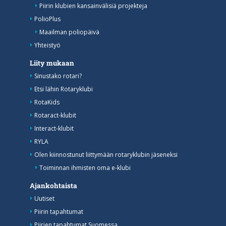
Piirin klubien kansainvälisiä projekteja
PolioPlus
Maailman poliopäivä
Yhteistyö
Liity mukaan
Sinustako rotari?
Etsi lähin Rotaryklubi
RotaKids
Rotaract-klubit
Interact-klubit
RYLA
Olen kiinnostunut liittymään rotaryklubin jäseneksi
Toiminnan ihmisten oma e-klubi
Ajankohtaista
Uutiset
Piirin tapahtumat
Piirien tapahtumat Suomessa