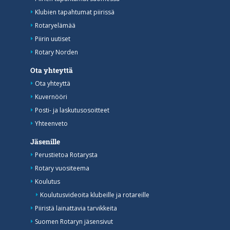
Klubien tapahtumat piirissä
Rotaryelämää
Piirin uutiset
Rotary Norden
Ota yhteyttä
Ota yhteyttä
Kuvernööri
Posti- ja laskutusosoitteet
Yhteenveto
Jäsenille
Perustietoa Rotarysta
Rotary vuositeema
Koulutus
Koulutusvideoita klubeille ja rotareille
Piiristä lainattavia tarvikkeita
Suomen Rotaryn jäsensivut