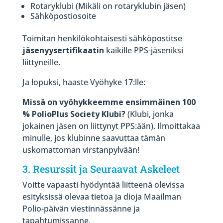
Rotaryklubi (Mikäli on rotaryklubin jäsen)
Sähköpostiosoite
Toimitan henkilökohtaisesti sähköpostitse
jäsenyysertifikaatin
kaikille PPS-jäseniksi
liittyneille.
Ja lopuksi, haaste Vyöhyke 17:lle:
Missä on vyöhykkeemme ensimmäinen 100
% PolioPlus Society Klubi?
(Klubi, jonka
jokainen jäsen on liittynyt PPS:ään). Ilmoittakaa
minulle, jos klubinne saavuttaa tämän
uskomattoman virstanpylvään!
3. Resurssit ja Seuraavat Askeleet
Voitte vapaasti hyödyntää liitteenä olevissa
esityksissä olevaa tietoa ja dioja Maailman
Polio-päivän viestinnässänne ja
tapahtumissanne.