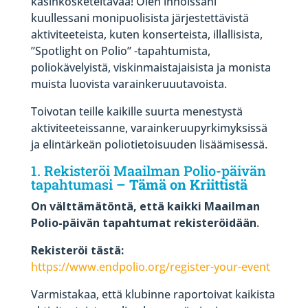
käsinkosketeltavaa! Olen innoissani
kuullessani monipuolisista järjestettävistä
aktiviteeteista, kuten konserteista, illallisista,
”Spotlight on Polio” -tapahtumista,
poliokävelyistä, viskinmaistajaisista ja monista
muista luovista varainkeruuutavoista.
Toivotan teille kaikille suurta menestystä
aktiviteeteissanne, varainkeruupyrkimyksissä
ja elintärkeän poliotietoisuuden lisäämisessä.
1. Rekisteröi Maailman Polio-päivän
tapahtumasi –
Tämä on Kriittistä
On välttämätöntä, että kaikki Maailman
Polio-päivän tapahtumat rekisteröidään
.
Rekisteröi tästä:
https://www.endpolio.org/register-your-event
Varmistakaa, että klubinne raportoivat kaikista