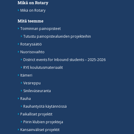
Mikä on Rotary
Mikä on Rotary
Mitä teemme
Toiminnan painopisteet
Tutustu painopistealueiden projekteihin
Rotarysäätiö
Nuorisovaihto
District events for Inbound students – 2025-2026
RYE koulutusmateriaalit
Itämeri
Vesireppu
Sinileväseuranta
Rauha
Rauhantyötä käytännössä
Paikalliset projektit
Piirin klubien projekteja
Kansainväliset projektit