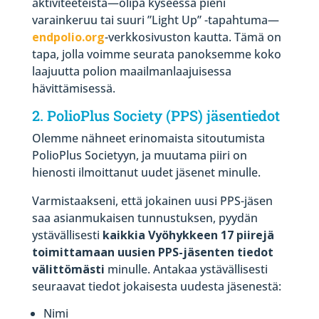
aktiviteeteista—olipa kyseessä pieni
varainkeruu tai suuri ”Light Up” -tapahtuma—
endpolio.org
-verkkosivuston kautta. Tämä on
tapa, jolla voimme seurata panoksemme koko
laajuutta polion maailmanlaajuisessa
hävittämisessä.
2. PolioPlus Society (PPS) jäsentiedot
Olemme nähneet erinomaista sitoutumista
PolioPlus Societyyn, ja muutama piiri on
hienosti ilmoittanut uudet jäsenet minulle.
Varmistaakseni, että jokainen uusi PPS-jäsen
saa asianmukaisen tunnustuksen, pyydän
ystävällisesti
kaikkia Vyöhykkeen 17 piirejä
toimittamaan uusien PPS-jäsenten tiedot
välittömästi
minulle. Antakaa ystävällisesti
seuraavat tiedot jokaisesta uudesta jäsenestä:
Nimi