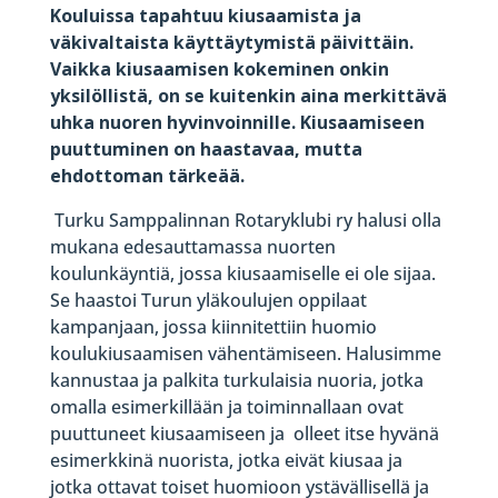
Kouluissa tapahtuu kiusaamista ja
väkivaltaista käyttäytymistä päivittäin.
Vaikka kiusaamisen kokeminen onkin
yksilöllistä, on se kuitenkin aina merkittävä
uhka nuoren hyvinvoinnille. Kiusaamiseen
puuttuminen on haastavaa, mutta
ehdottoman tärkeää.
Turku Samppalinnan Rotaryklubi ry halusi olla
mukana edesauttamassa nuorten
koulunkäyntiä, jossa kiusaamiselle ei ole sijaa.
Se haastoi Turun yläkoulujen oppilaat
kampanjaan, jossa kiinnitettiin huomio
koulukiusaamisen vähentämiseen. Halusimme
kannustaa ja palkita turkulaisia nuoria, jotka
omalla esimerkillään ja toiminnallaan ovat
puuttuneet kiusaamiseen ja olleet itse hyvänä
esimerkkinä nuorista, jotka eivät kiusaa ja
jotka ottavat toiset huomioon ystävällisellä ja