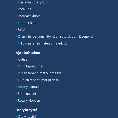
Etsi lähin Rotaryklubi
RotaKids
Rotaract-klubit
Interact-klubit
RYLA
Olen kiinnostunut liittymään rotaryklubin jäseneksi
Toiminnan ihmisten oma e-klubi
Ajankohtaista
Uutiset
Piirin tapahtumat
Piirien tapahtumat Suomessa
Klubien tapahtumat piirissä
Rotaryelämää
Piirin uutiset
Rotary Norden
Ota yhteyttä
Ota yhteyttä