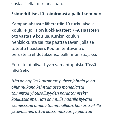
sosiaalisella toiminnallaan.
Esimerkillisestä toiminnasta palkitseminen
Kampanjahaaste lähetettiin 19 turkulaiselle
koululle, joilla on luokka-asteet 7.-9. Haasteen
otti vastaa 9 koulua. Kunkin koulun
henkilökunta sai itse päättää tavan, jolla se
toteutti haasteen. Koulun tehtävänä oli
perustella ehdotuksensa palkinnon saajaksi.
Perustelut olivat hyvin samantapaisia. Tässä
niistä yksi:
Hän on oppilaskuntamme puheenjohtaja ja on
ollut mukana kehittämässä monenlaista
toimintaa yhteisöllisyyden parantamiseksi
koulussamme. Hän on muille nuorille hyvänä
esimerkkinä omalla toiminnallaan: hän on kaikille
ystävällinen, ottaa kaikki mukaan ja puuttuu