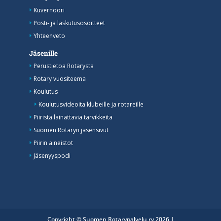
Kuvernööri
Posti- ja laskutusosoitteet
Yhteenveto
Jäsenille
Perustietoa Rotarysta
Rotary vuositeema
Koulutus
Koulutusvideoita klubeille ja rotareille
Piiristä lainattavia tarvikkeita
Suomen Rotaryn jäsensivut
Piirin aineistot
Jäsenyyspodi
Copyright © Suomen Rotarypalvelu ry 2026 |