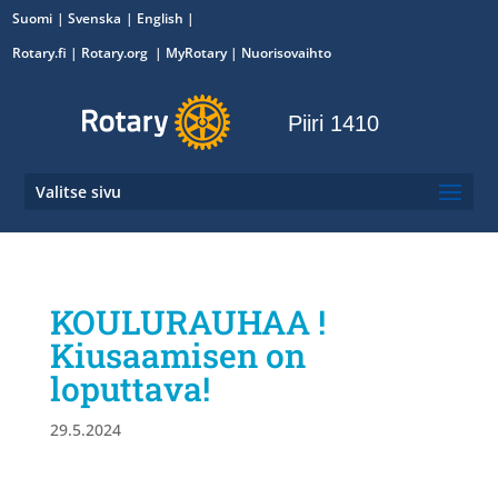
Suomi
Svenska
English
Rotary.fi
|
Rotary.org
|
MyRotary
|
Nuorisovaihto
Piiri 1410
Valitse sivu
KOULURAUHAA !
Kiusaamisen on
loputtava!
29.5.2024