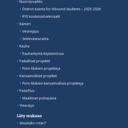
Nuorisovaihto
District events for Inbound students – 2025-2026
RYE koulutusmateriaalit
Itämeri
Vesireppu
Sinileväseuranta
Rauha
Rauhantyötä käytännössä
Paikalliset projektit
Piirin klubien projekteja
Kansainväliset projektit
Piirin klubien kansainvälisiä projekteja
PolioPlus
Maailman poliopäivä
Yhteistyö
Liity mukaan
Sinustako rotari?