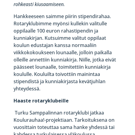
rohkeasti kiusaamiseen.
Hankkeeseen saimme piirin stipendirahaa.
Rotaryklubimme myönsi kullekin valitulle
oppilaalle 100 euron rahastipendin ja
kunniakirjan. Kutsuimme valitut oppilaat
koulun edustajan kanssa normaaliin
viikkokokoukseen lounaalle, jolloin paikalla
olleille annettiin kunniakirja. Niille, jotka eivät
päässeet lounaalle, toimitettiin kunniakirja
koululle. Kouluilta toivottiin mainintaa
stipendistä ja kunniakirjasta kevätjuhlan
yhteydessä.
Haaste rotaryklubeille
Turku Samppalinnan rotaryklubi jatkaa
Koulurauhaa!-projektiaan. Tarkoituksena on
vuosittain toteuttaa sama hanke yhdessä tai
kahdessa turkulaisessa yläkoulussa.