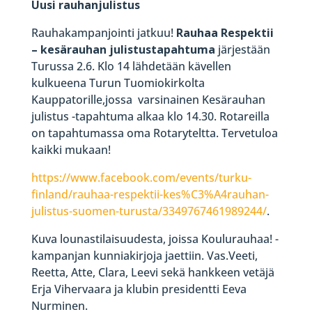
Uusi rauhanjulistus
Rauhakampanjointi jatkuu!
Rauhaa Respektii
– kesärauhan julistustapahtuma
järjestään
Turussa 2.6. Klo 14 lähdetään kävellen
kulkueena Turun Tuomiokirkolta
Kauppatorille,jossa varsinainen Kesärauhan
julistus -tapahtuma alkaa klo 14.30. Rotareilla
on tapahtumassa oma Rotaryteltta. Tervetuloa
kaikki mukaan!
https://www.facebook.com/events/turku-
finland/rauhaa-respektii-kes%C3%A4rauhan-
julistus-suomen-turusta/3349767461989244/
.
Kuva lounastilaisuudesta, joissa Koulurauhaa! -
kampanjan kunniakirjoja jaettiin. Vas.Veeti,
Reetta, Atte, Clara, Leevi sekä hankkeen vetäjä
Erja Vihervaara ja klubin presidentti Eeva
Nurminen.