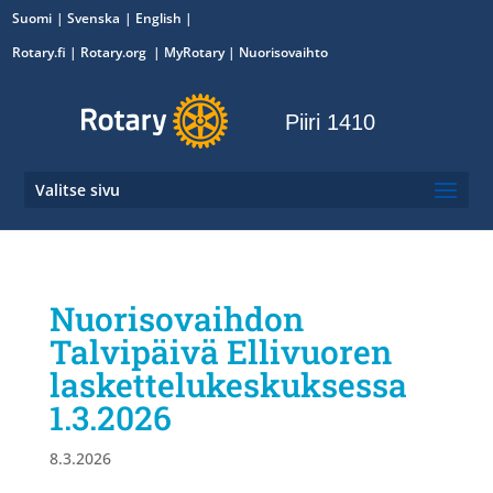
Suomi
Svenska
English
Rotary.fi
|
Rotary.org
|
MyRotary
|
Nuorisovaihto
Piiri 1410
Valitse sivu
Nuorisovaihdon
Talvipäivä Ellivuoren
laskettelukeskuksessa
1.3.2026
8.3.2026