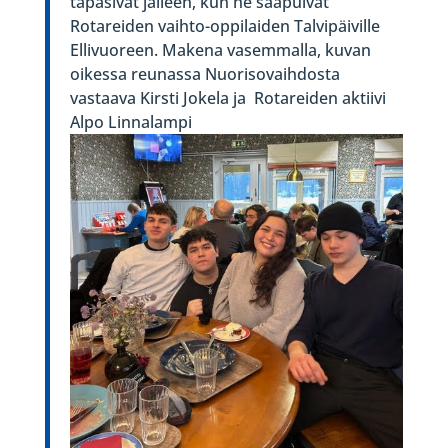
tapasivat jälleen, kun he saapuivat
Rotareiden vaihto-oppilaiden Talvipäiville
Ellivuoreen. Makena vasemmalla, kuvan
oikessa reunassa Nuorisovaihdosta
vastaava Kirsti Jokela ja Rotareiden aktiivi
Alpo Linnalampi