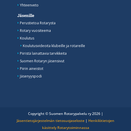
Yhteenveto
Jäsenille
Perustietoa Rotarysta
Rotary vuositeema
Koulutus
Koulutusvideoita klubeille ja rotareille
Piiristä lainattavia tarvikkeita
Suomen Rotaryn jäsensivut
Piirin aineistot
Jäsenyyspodi
Copyright © Suomen Rotarypalvelu ry 2026 |
Jäsentietojärjestelmän tietosuojaseloste
|
Henkilötietojen
käsittely Rotarytoiminnassa