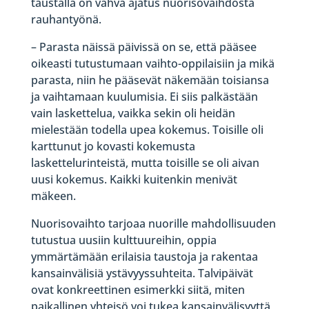
taustalla on vahva ajatus nuorisovaihdosta
rauhantyönä.
– Parasta näissä päivissä on se, että pääsee
oikeasti tutustumaan vaihto-oppilaisiin ja mikä
parasta, niin he pääsevät näkemään toisiansa
ja vaihtamaan kuulumisia. Ei siis palkästään
vain laskettelua, vaikka sekin oli heidän
mielestään todella upea kokemus. Toisille oli
karttunut jo kovasti kokemusta
laskettelurinteistä, mutta toisille se oli aivan
uusi kokemus. Kaikki kuitenkin menivät
mäkeen.
Nuorisovaihto tarjoaa nuorille mahdollisuuden
tutustua uusiin kulttuureihin, oppia
ymmärtämään erilaisia taustoja ja rakentaa
kansainvälisiä ystävyyssuhteita. Talvipäivät
ovat konkreettinen esimerkki siitä, miten
paikallinen yhteisö voi tukea kansainvälisyyttä