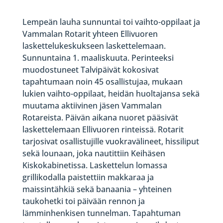
Lempeän lauha sunnuntai toi vaihto-oppilaat ja
Vammalan Rotarit yhteen Ellivuoren
laskettelukeskukseen laskettelemaan.
Sunnuntaina 1. maaliskuuta. Perinteeksi
muodostuneet Talvipäivät kokosivat
tapahtumaan noin 45 osallistujaa, mukaan
lukien vaihto-oppilaat, heidän huoltajansa sekä
muutama aktiivinen jäsen Vammalan
Rotareista. Päivän aikana nuoret pääsivät
laskettelemaan Ellivuoren rinteissä. Rotarit
tarjosivat osallistujille vuokravälineet, hissiliput
sekä lounaan, joka nautittiin Keihäsen
Kiskokabinetissa. Laskettelun lomassa
grillikodalla paistettiin makkaraa ja
maissintähkiä sekä banaania – yhteinen
taukohetki toi päivään rennon ja
lämminhenkisen tunnelman. Tapahtuman