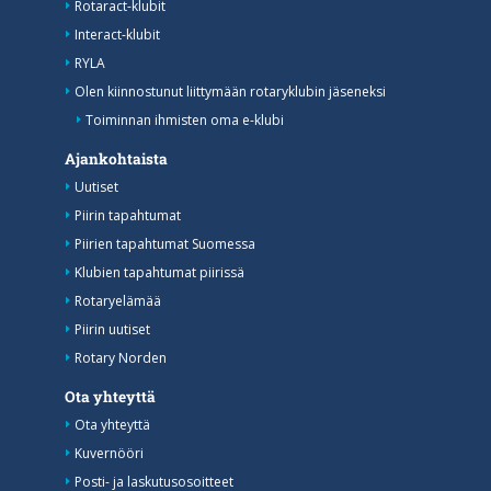
Rotaract-klubit
Interact-klubit
RYLA
Olen kiinnostunut liittymään rotaryklubin jäseneksi
Toiminnan ihmisten oma e-klubi
Ajankohtaista
Uutiset
Piirin tapahtumat
Piirien tapahtumat Suomessa
Klubien tapahtumat piirissä
Rotaryelämää
Piirin uutiset
Rotary Norden
Ota yhteyttä
Ota yhteyttä
Kuvernööri
Posti- ja laskutusosoitteet