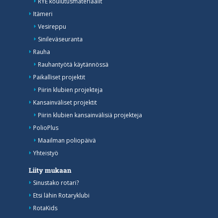
RYE koulutusmateriaalit
Itämeri
Vesireppu
Sinileväseuranta
Rauha
Rauhantyötä käytännössä
Paikalliset projektit
Piirin klubien projekteja
Kansainväliset projektit
Piirin klubien kansainvälisiä projekteja
PolioPlus
Maailman poliopäivä
Yhteistyö
Liity mukaan
Sinustako rotari?
Etsi lähin Rotaryklubi
RotaKids