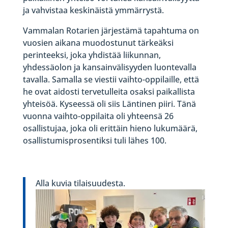
ja vahvistaa keskinäistä ymmärrystä.
Vammalan Rotarien järjestämä tapahtuma on
vuosien aikana muodostunut tärkeäksi
perinteeksi, joka yhdistää liikunnan,
yhdessäolon ja kansainvälisyyden luontevalla
tavalla. Samalla se viestii vaihto-oppilaille, että
he ovat aidosti tervetulleita osaksi paikallista
yhteisöä. Kyseessä oli siis Läntinen piiri. Tänä
vuonna vaihto-oppilaita oli yhteensä 26
osallistujaa, joka oli erittäin hieno lukumäärä,
osallistumisprosentiksi tuli lähes 100.
Alla kuvia tilaisuudesta.