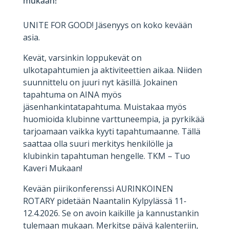
mukaan!
UNITE FOR GOOD! Jäsenyys on koko kevään
asia.
Kevät, varsinkin loppukevät on
ulkotapahtumien ja aktiviteettien aikaa. Niiden
suunnittelu on juuri nyt käsillä. Jokainen
tapahtuma on AINA myös
jäsenhankintatapahtuma. Muistakaa myös
huomioida klubinne varttuneempia, ja pyrkikää
tarjoamaan vaikka kyyti tapahtumaanne. Tällä
saattaa olla suuri merkitys henkilölle ja
klubinkin tapahtuman hengelle. TKM – Tuo
Kaveri Mukaan!
Kevään piirikonferenssi AURINKOINEN
ROTARY pidetään Naantalin Kylpylässä 11-
12.4.2026. Se on avoin kaikille ja kannustankin
tulemaan mukaan. Merkitse päivä kalenteriin,