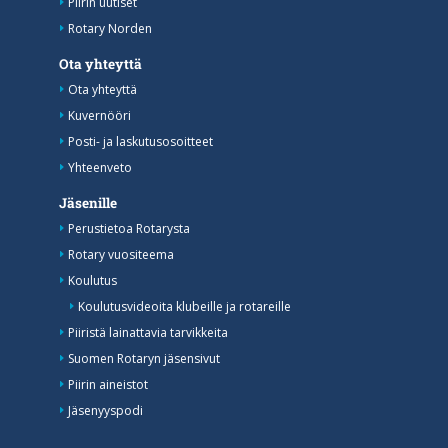
Piirin uutiset
Rotary Norden
Ota yhteyttä
Ota yhteyttä
Kuvernööri
Posti- ja laskutusosoitteet
Yhteenveto
Jäsenille
Perustietoa Rotarysta
Rotary vuositeema
Koulutus
Koulutusvideoita klubeille ja rotareille
Piiristä lainattavia tarvikkeita
Suomen Rotaryn jäsensivut
Piirin aineistot
Jäsenyyspodi