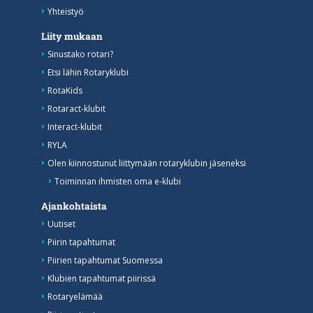
Yhteistyö
Liity mukaan
Sinustako rotari?
Etsi lähin Rotaryklubi
RotaKids
Rotaract-klubit
Interact-klubit
RYLA
Olen kiinnostunut liittymään rotaryklubin jäseneksi
Toiminnan ihmisten oma e-klubi
Ajankohtaista
Uutiset
Piirin tapahtumat
Piirien tapahtumat Suomessa
Klubien tapahtumat piirissä
Rotaryelämää