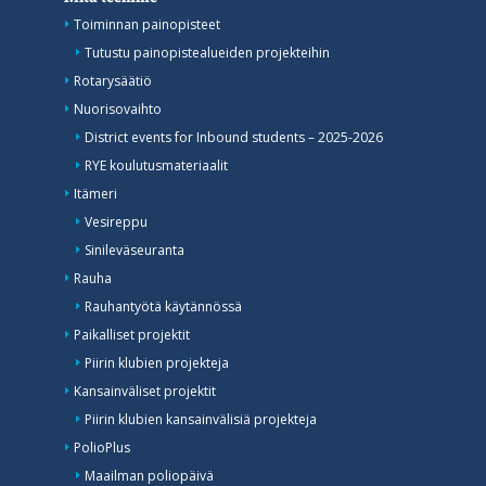
Toiminnan painopisteet
Tutustu painopistealueiden projekteihin
Rotarysäätiö
Nuorisovaihto
District events for Inbound students – 2025-2026
RYE koulutusmateriaalit
Itämeri
Vesireppu
Sinileväseuranta
Rauha
Rauhantyötä käytännössä
Paikalliset projektit
Piirin klubien projekteja
Kansainväliset projektit
Piirin klubien kansainvälisiä projekteja
PolioPlus
Maailman poliopäivä