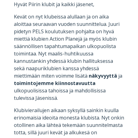
Hyvät Piirin klubit ja kaikki jäsenet,
Kevät on nyt klubeissa alullaan ja on aika
aloittaa seuraavan vuoden suunnittelua. Juuri
pidetyn PELS koulutuksen pohjalta on hyvä
miettiä klubien Action Planejä ja myös klubin
säännöllisen tapahtumapaikan ulkopuolista
toimintaa. Nyt maalis-huhtikuussa
kannustankin yhdessä klubin hallituksessa
sekä naapuriklubien kanssa yhdessä
miettimään miten voimme lisätä
näkyvyyttä
ja
toimintojemme kiinnostavuutta
ulkopuolisissa tahoissa ja mahdollisissa
tulevissa Jäsenissä.
Klubivierailujen aikaan syksyllä sainkin kuulla
erinomaisia ideoita monesta klubista. Nyt onkin
otollinen aika lähteä tekemään suunnitelmasta
totta, sillä juuri kevät ja alkukesä on