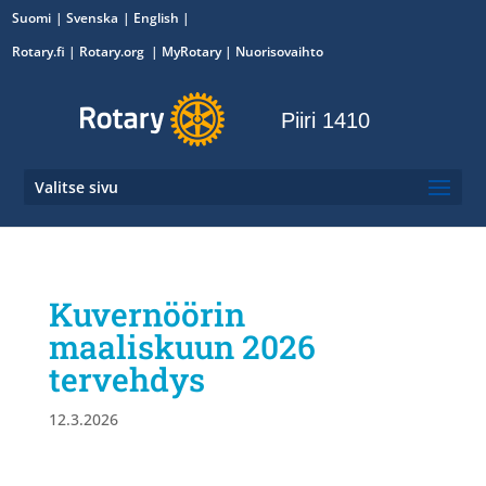
Suomi
Svenska
English
Rotary.fi
|
Rotary.org
|
MyRotary
|
Nuorisovaihto
Piiri 1410
Valitse sivu
Kuvernöörin
maaliskuun 2026
tervehdys
12.3.2026