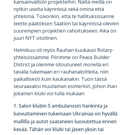
kansainvälisiin projekteihin. Näitä meillä on
nytkin useita käynnissä sekä omina että
yhteisinä. Toivonkin, että te hallituksissanne
teette päätöksen Säätiön tai käynnissä olevien
suurempien projektien rahoitukseen. Aika on
juuri NYT otollinen.
Helmikuu oli myös Rauhan kuukausi Rotary-
yhteisössämme. Piirimme on Peace Builder
District ja olemme sitoutuneet monella eri
tavalla tukemaan eri rauhanaloitteita, niin
paikallisesti kuin kaukanakin. Tuon tässä
seuraavaksi muutaman esimerkin, johon ihan
jokainen klubi voi tulla mukaan:
Salon klubin 5 ambulanssin hankinta ja
luovuttaminen tukemaan Ukrainaa on hyvällä
mallilla ja autot saataneen luovutettua ennen
kesää. Tähän voi klubi tai jäsen yksin tai