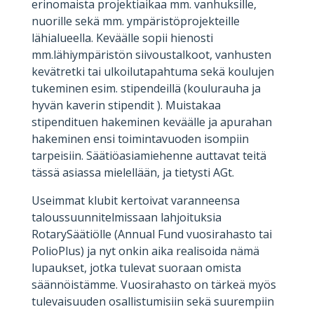
erinomaista projektiaikaa mm. vanhuksille,
nuorille sekä mm. ympäristöprojekteille
lähialueella. Keväälle sopii hienosti
mm.lähiympäristön siivoustalkoot, vanhusten
kevätretki tai ulkoilutapahtuma sekä koulujen
tukeminen esim. stipendeillä (koulurauha ja
hyvän kaverin stipendit ). Muistakaa
stipendituen hakeminen keväälle ja apurahan
hakeminen ensi toimintavuoden isompiin
tarpeisiin. Säätiöasiamiehenne auttavat teitä
tässä asiassa mielellään, ja tietysti AGt.
Useimmat klubit kertoivat varanneensa
taloussuunnitelmissaan lahjoituksia
RotarySäätiölle (Annual Fund vuosirahasto tai
PolioPlus) ja nyt onkin aika realisoida nämä
lupaukset, jotka tulevat suoraan omista
säännöistämme. Vuosirahasto on tärkeä myös
tulevaisuuden osallistumisiin sekä suurempiin