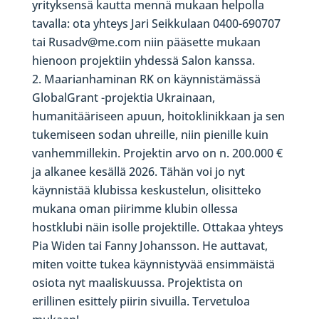
yrityksensä kautta mennä mukaan helpolla
tavalla: ota yhteys Jari Seikkulaan 0400-690707
tai Rusadv@me.com niin pääsette mukaan
hienoon projektiin yhdessä Salon kanssa.
Maarianhaminan RK on käynnistämässä
GlobalGrant -projektia Ukrainaan,
humanitääriseen apuun, hoitoklinikkaan ja sen
tukemiseen sodan uhreille, niin pienille kuin
vanhemmillekin. Projektin arvo on n. 200.000 €
ja alkanee kesällä 2026. Tähän voi jo nyt
käynnistää klubissa keskustelun, olisitteko
mukana oman piirimme klubin ollessa
hostklubi näin isolle projektille. Ottakaa yhteys
Pia Widen tai Fanny Johansson. He auttavat,
miten voitte tukea käynnistyvää ensimmäistä
osiota nyt maaliskuussa. Projektista on
erillinen esittely piirin sivuilla. Tervetuloa