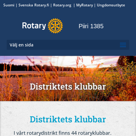
Suomi
Svenska
Rotary.fi
|
Rotary.org
|
MyRotary
|
Ungdomsutbyte
Piiri 1385
Välj en sida
Distriktets klubbar
Distriktets klubbar
I vårt rotarydistrikt finns 44 rotaryklubbar.