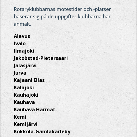
Rotaryklubbarnas mötestider och -platser
baserar sig på de uppgifter klubbarna har
anmält.
Alavus
Ivalo
Ilmajoki
Jakobstad-Pietarsaari
Jalasjärvi
Jurva
Kajaani Elias
Kalajoki
Kauhajoki
Kauhava
Kauhava Härmät
Kemi
Kemijärvi
Kokkola-Gamlakarleby