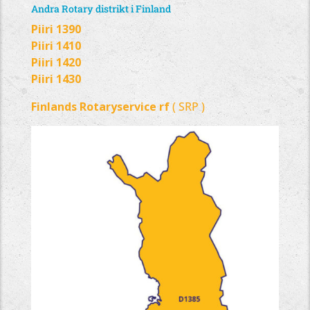
Andra Rotary distrikt i Finland
Piiri 1390
Piiri 1410
Piiri 1420
Piiri 1430
Finlands
Rotaryservice rf
( SRP )