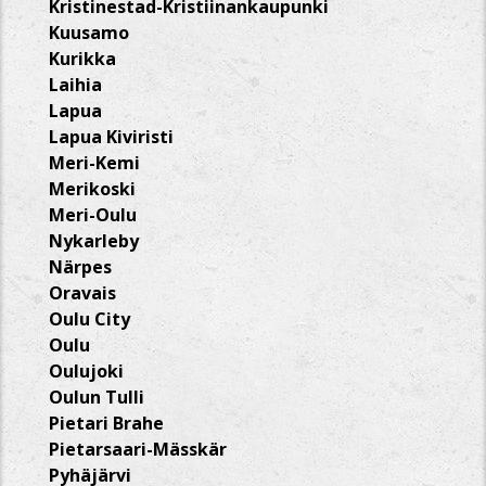
Kristinestad-Kristiinankaupunki
Kuusamo
Kurikka
Laihia
Lapua
Lapua Kiviristi
Meri-Kemi
Merikoski
Meri-Oulu
Nykarleby
Närpes
Oravais
Oulu City
Oulu
Oulujoki
Oulun Tulli
Pietari Brahe
Pietarsaari-Mässkär
Pyhäjärvi