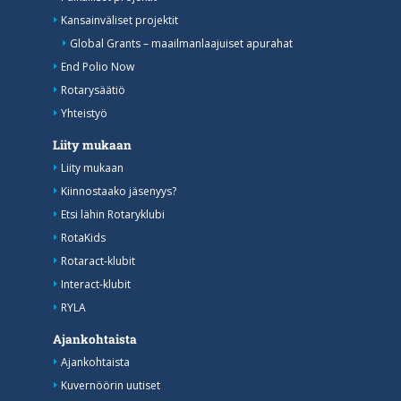
Kansainväliset projektit
Global Grants – maailmanlaajuiset apurahat
End Polio Now
Rotarysäätiö
Yhteistyö
Liity mukaan
Liity mukaan
Kiinnostaako jäsenyys?
Etsi lähin Rotaryklubi
RotaKids
Rotaract-klubit
Interact-klubit
RYLA
Ajankohtaista
Ajankohtaista
Kuvernöörin uutiset