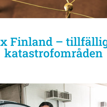
x Finland – tillfäll
katastrofområden