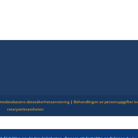
msdatabasens datasäkerhetsanvisning
|
Behandlingen av personuppgifter i
rotaryverksamheten