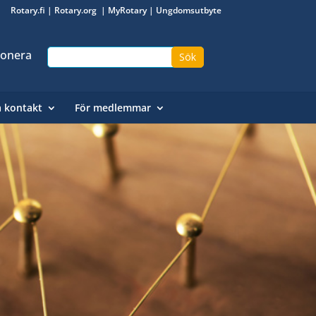
Rotary.fi
|
Rotary.org
|
MyRotary
|
Ungdomsutbyte
onera
a kontakt
För medlemmar