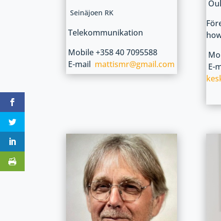
Oul
Seinäjoen RK
För
Telekommunikation
ho
Mobile +358 40 7095588
Mob
E-mail
mattismr@gmail.com
E-m
kesk