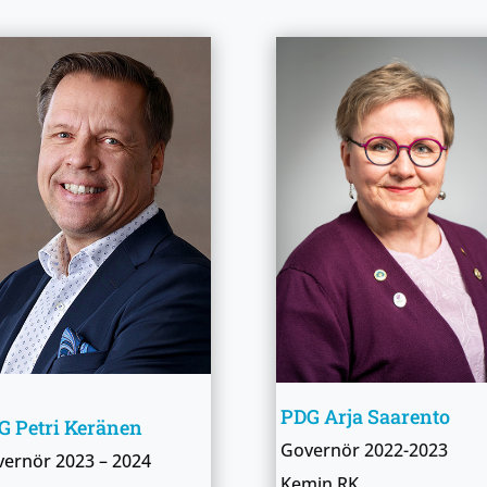
PDG Arja Saarento
 Petri Keränen
Governör
2022-2023
vernör
2023 – 2024
Kemin RK