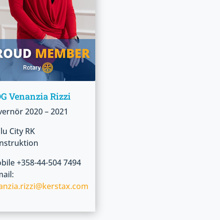
 Venanzia Rizzi
vernör
2020 – 2021
u City RK
struktion
ile +358-44-504 7494
ail:
anzia.rizzi@kerstax.com