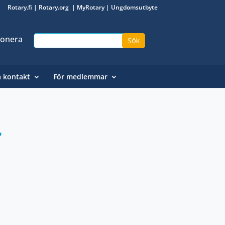
Rotary.fi
|
Rotary.org
|
MyRotary
|
Ungdomsutbyte
onera
a kontakt
För medlemmar
r