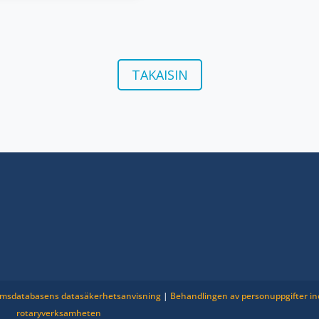
TAKAISIN
msdatabasens datasäkerhetsanvisning
|
Behandlingen av personuppgifter i
rotaryverksamheten