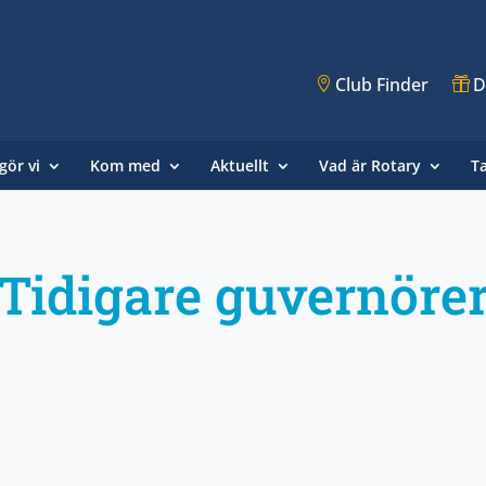
Club Finder
D
gör vi
Kom med
Aktuellt
Vad är Rotary
T
Tidigare guvernöre