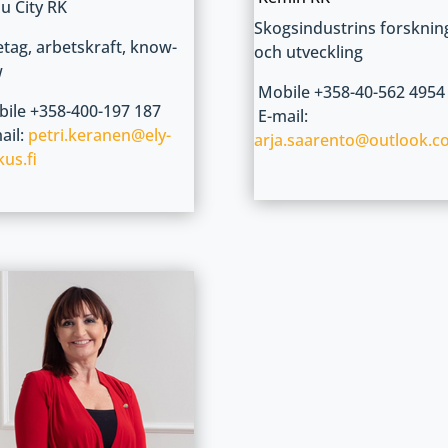
u City RK
Skogsindustrins forsknin
etag, arbetskraft, know-
och utveckling
w
Mobile +358-40-562 4954
ile +358-400-197 187
E-mail:
ail:
petri.keranen@ely-
arja.saarento@outlook.c
us.fi