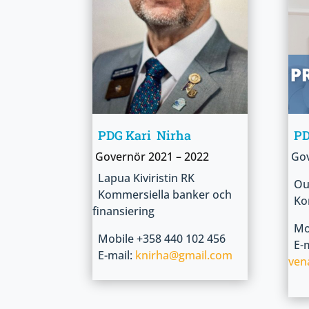
PDG Kari Nirha
PDG
Governör
2021 – 2022
Go
Lapua Kiviristin RK
Oul
Kommersiella banker och
Kon
finansiering
Mob
Mobile +358 440 102 456
E-m
E-mail:
knirha@gmail.com
ven