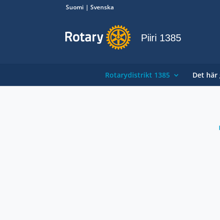
Suomi
Svenska
Piiri 1385
Rotarydistrikt 1385
Det här 