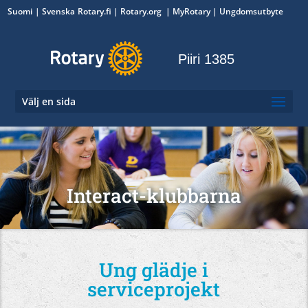
Suomi
Svenska
Rotary.fi
|
Rotary.org
|
MyRotary
|
Ungdomsutbyte
Piiri 1385
Välj en sida
Interact-klubbarna
Ung glädje i
serviceprojekt