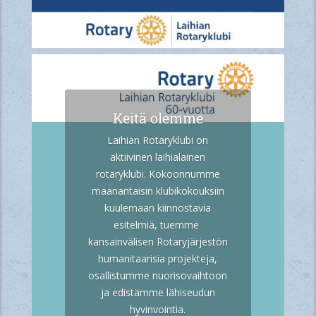
Keitä olemme
Laihian Rotaryklubi
on
aktiivinen
laihialainen
rotaryklubi
. Kokoonnumme
maanantaisin klubi
kokouksiin
kuulemaan kiinnostavia
esitelmiä, tuemme
kansainvälisen Rotaryjärjestön
humanitaarisia projekteja,
osallistumme nuorisovaihtoon
ja edistämme lähiseudun
hyvinvointia.