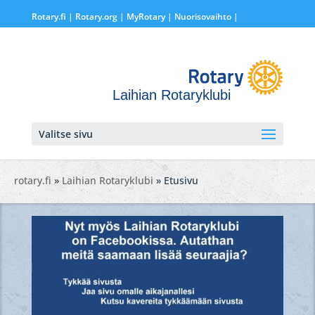
Rotary.fi
|
Rotary.org
|
MyRotary |
Nuorisovaihto
|
Laihian Rotaryklubi
Valitse sivu
rotary.fi
»
Laihian Rotaryklubi
» Etusivu