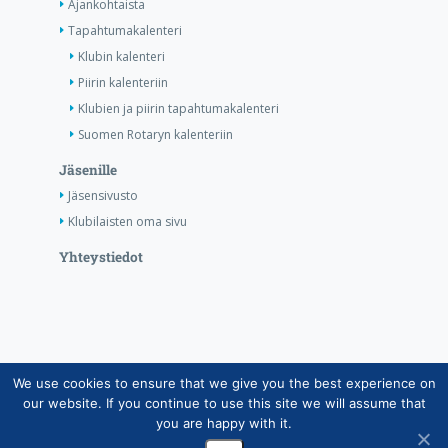
Ajankohtaista
Tapahtumakalenteri
Klubin kalenteri
Piirin kalenteriin
Klubien ja piirin tapahtumakalenteri
Suomen Rotaryn kalenteriin
Jäsenille
Jäsensivusto
Klubilaisten oma sivu
Yhteystiedot
We use cookies to ensure that we give you the best experience on
Copyright © Suomen Rotarypalvelu ry 2026 |
our website. If you continue to use this site we will assume that
Jäsentietojärjestelmän tietosuojaseloste
|
Henkilötietojen
you are happy with it.
käsittely Rotarytoiminnassa