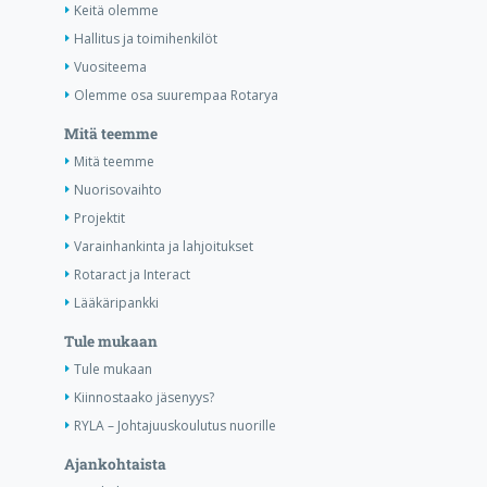
Keitä olemme
Hallitus ja toimihenkilöt
Vuositeema
Olemme osa suurempaa Rotarya
Mitä teemme
Mitä teemme
Nuorisovaihto
Projektit
Varainhankinta ja lahjoitukset
Rotaract ja Interact
Lääkäripankki
Tule mukaan
Tule mukaan
Kiinnostaako jäsenyys?
RYLA – Johtajuuskoulutus nuorille
Ajankohtaista