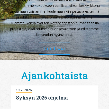
Kokoonnumme
kokoukseen parillisen viikon keskiviikkona
tapaamaan toisiamme, kuulemaan kiinnostavia esitelmiä
ja edistämään hyvää omalla paikkakunnallamme.
Tuemme
kansainvälisen Rotaryjärjestön humanitaarisia
projekteja, osallistumme nuorisovaihtoon ja edistämme
lähiseudun hyvinvointia.
Lue lisää
Ajankohtaista
19.7. 2026
Syksyn 2026 ohjelma