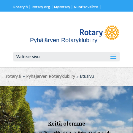
Rotary.fi
|
Rotary.org
|
MyRotary |
Nuorisovaihto
|
Pyhäjärven Rotaryklubi ry
Valitse sivu
rotary.fi
»
Pyhäjärven Rotaryklubi ry
» Etusivu
Keitä olemme
Pyhäjärven Rotaryklubi
on aktiivinen
rotaryklubi
.