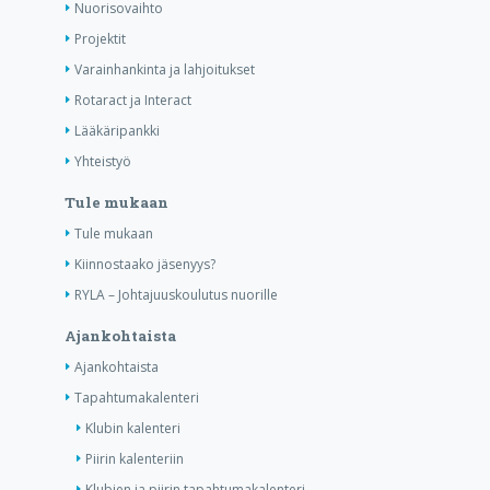
Nuorisovaihto
Projektit
Varainhankinta ja lahjoitukset
Rotaract ja Interact
Lääkäripankki
Yhteistyö
Tule mukaan
Tule mukaan
Kiinnostaako jäsenyys?
RYLA – Johtajuuskoulutus nuorille
Ajankohtaista
Ajankohtaista
Tapahtumakalenteri
Klubin kalenteri
Piirin kalenteriin
Klubien ja piirin tapahtumakalenteri