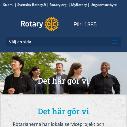
Suomi
Svenska
Rotary.fi
|
Rotary.org
|
MyRotary
|
Ungdomsutbyte
Piiri 1385
Välj en sida
Det här gör vi
Det här gör vi
Rotarianerna har lokala serviceprojekt och