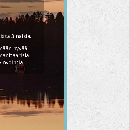
sta 3 naisia.
ämään hyvää
manitaarisia
invointia.