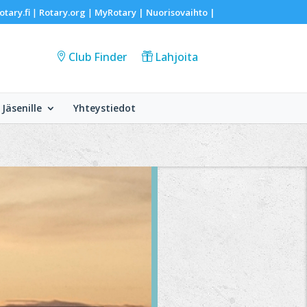
otary.fi
Rotary.org
MyRotary |
Nuorisovaihto
|
|
|
Club Finder
Lahjoita
Jäsenille
Yhteystiedot