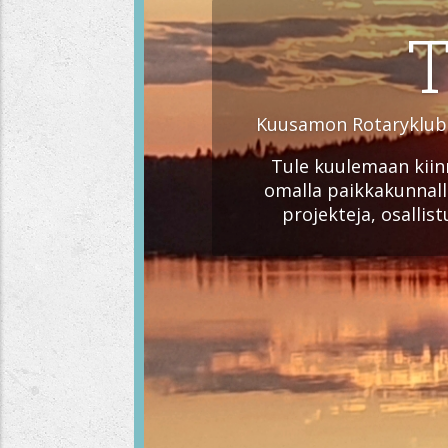
T
Kuusamon Rotaryklubi 
Tule kuulemaan kiinn
omalla paikkakunna
projekteja, osalli