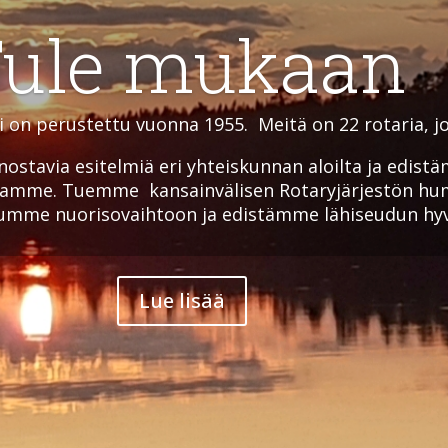
ule mukaan
on perustettu vuonna 1955. Meitä on 22 rotaria, joi
ostavia esitelmiä eri yhteiskunnan aloilta ja edist
llamme. Tuemme
kansainvälisen Rotaryjärjestön hu
stumme nuorisovaihtoon ja edistämme lähiseudun hyv
Lue lisää