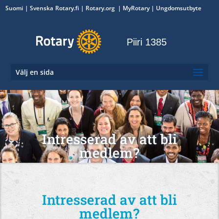
Suomi
Svenska
Rotary.fi
|
Rotary.org
|
MyRotary
|
Ungdomsutbyte
Piiri 1385
Välj en sida
Intresserad av att bli
medlem?
Intresserad av att bli
medlem?