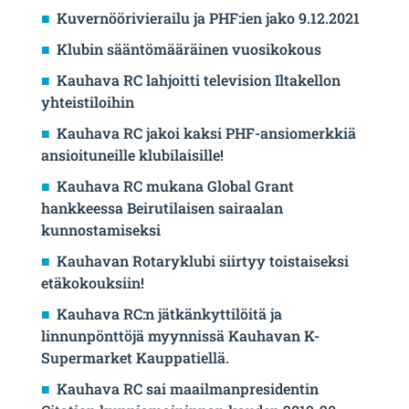
Kuvernöörivierailu ja PHF:ien jako 9.12.2021
Klubin sääntömääräinen vuosikokous
Kauhava RC lahjoitti television Iltakellon
yhteistiloihin
Kauhava RC jakoi kaksi PHF-ansiomerkkiä
ansioituneille klubilaisille!
Kauhava RC mukana Global Grant
hankkeessa Beirutilaisen sairaalan
kunnostamiseksi
Kauhavan Rotaryklubi siirtyy toistaiseksi
etäkokouksiin!
Kauhava RC:n jätkänkyttilöitä ja
linnunpönttöjä myynnissä Kauhavan K-
Supermarket Kauppatiellä.
Kauhava RC sai maailmanpresidentin