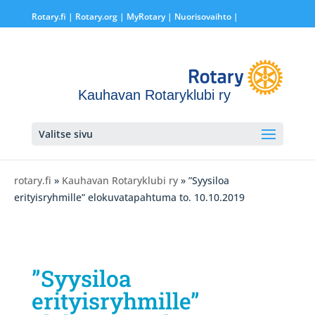
Rotary.fi
|
Rotary.org
|
MyRotary |
Nuorisovaihto
|
Kauhavan Rotaryklubi ry
Valitse sivu
rotary.fi
»
Kauhavan Rotaryklubi ry
» ”Syysiloa
erityisryhmille” elokuvatapahtuma to. 10.10.2019
”Syysiloa
erityisryhmille”