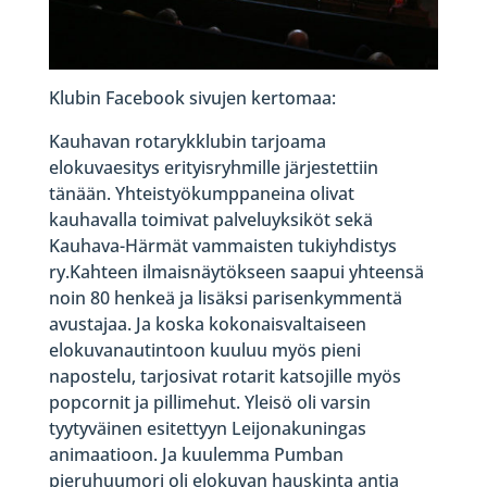
Klubin Facebook sivujen kertomaa:
Kauhavan rotarykklubin tarjoama
elokuvaesitys erityisryhmille järjestettiin
tänään. Yhteistyökumppaneina olivat
kauhavalla toimivat palveluyksiköt sekä
Kauhava-Härmät vammaisten tukiyhdistys
ry.Kahteen ilmaisnäytökseen saapui yhteensä
noin 80 henkeä ja lisäksi parisenkymmentä
avustajaa. Ja koska kokonaisvaltaiseen
elokuvanautintoon kuuluu myös pieni
napostelu, tarjosivat rotarit katsojille myös
popcornit ja pillimehut. Yleisö oli varsin
tyytyväinen esitettyyn Leijonakuningas
animaatioon. Ja kuulemma Pumban
pieruhuumori oli elokuvan hauskinta antia