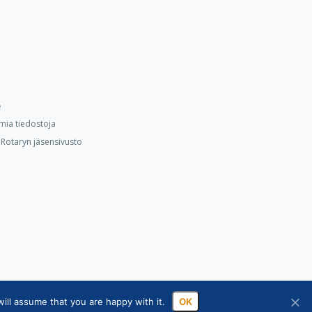
e
mia tiedostoja
Rotaryn jäsensivusto
ill assume that you are happy with it.
OK
ssa