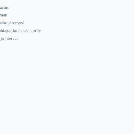
kaan
kaan
aako jäsenyys?
ohtajuuskoulutus nuorille
ja Interact