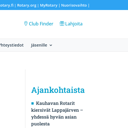
otary.fi
Rotary.org
MyRotary |
Nuorisovaihto
|
|
|
Club Finder
Lahjoita
Yhteystiedot
Jäsenille
Ajankohtaista
Kauhavan Rotarit
kiersivät Lappajärven –
yhdessä hyvän asian
puolesta