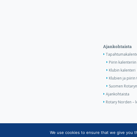
Ajankohtaista
Tapahtumakalente
Piirin kalenteriin
Klubin kalenteri
Klubien ja piiri
Suomen Rotaryn 
Ajankohtaista
Rotary Norden – l
We use cookies to ensure that we give you the
Copyright © Suomen Rotarypalvelu ry 2026 |
Jäsent