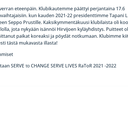
verran eteenpäin. Klubikautemme päättyi perjantaina 17.6
janvaihtajaisiin. kun kauden 2021-22 presidenttimme Tapani L
leen Seppo Prustille. Kaksikymmentäkuusi klubilaista oli koo
olla, jota nykyään isännöi Hirvijoen kyläyhdistys. Puitteet ol
laittanut paikat koreaksi ja pöydät notkumaan. Klubimme kii
i tästä mukavasta illasta!