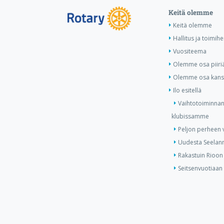
Keitä olemme
Keitä olemme
Hallitus ja toimihe
Vuositeema
Olemme osa piiri
Olemme osa kansa
Ilo esitellä
Vaihtotoiminnan
klubissamme
Peljon perheen v
Uudesta Seelann
Rakastuin Rioon
Seitsenvuotiaan