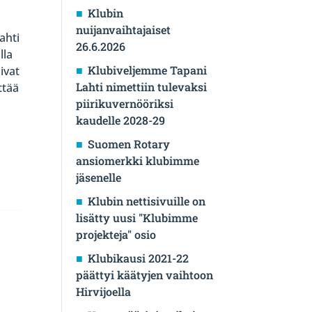
Klubin
nuijanvaihtajaiset
ahti
26.6.2026
lla
Klubiveljemme Tapani
ivat
Lahti nimettiin tulevaksi
ttää
piirikuvernööriksi
kaudelle 2028-29
Suomen Rotary
ansiomerkki klubimme
jäsenelle
Klubin nettisivuille on
lisätty uusi "Klubimme
projekteja" osio
Klubikausi 2021-22
päättyi käätyjen vaihtoon
Hirvijoella