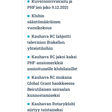
Kuvernöörivierailu ja
PHF:ien jako 9.12.2021
Klubin
sääntömääräinen
vuosikokous
Kauhava RC lahjoitti
television Iltakellon
yhteistiloihin
Kauhava RC jakoi kaksi
PHF-ansiomerkkiä
ansioituneille klubilaisille!
Kauhava RC mukana
Global Grant hankkeessa
Beirutilaisen sairaalan
kunnostamiseksi
Kauhavan Rotaryklubi
siirtyy toistaiseksi