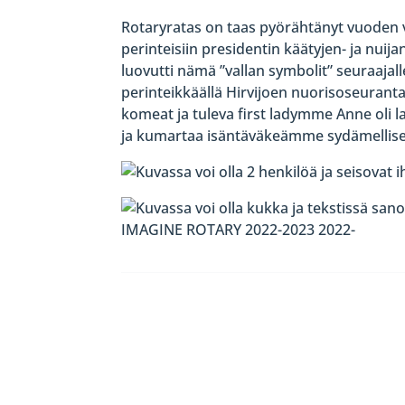
Rotaryratas on taas pyörähtänyt vuoden 
perinteisiin presidentin käätyjen- ja nui
luovutti nämä ”vallan symbolit” seuraajal
perinteikkäällä Hirvijoen nuorisoseurantal
komeat ja tuleva first ladymme Anne oli 
ja kumartaa isäntäväkeämme sydämellisest