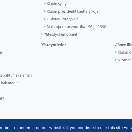
Klubin synty
Klubin presidentit kautta aikojen
Liikkuva Rotaryklubi
Muistoja rotaryvuosilta 1961 – 1998
Yhteistyökumppanit
Yhteystiedot
Jäsenill
ri
Klubin o
Suomen 
n tapahtumakalenteri
kalenteriin
ehti
 best experience on our website. If you continue to use this site we w
ietojärjestelmän tietosuojaseloste
|
Henkilötietojen käsittely Rotarytoiminna