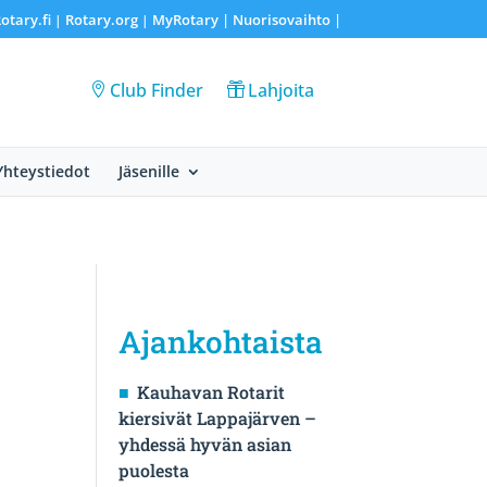
otary.fi
Rotary.org
MyRotary |
Nuorisovaihto
|
|
|
Club Finder
Lahjoita
Yhteystiedot
Jäsenille
Ajankohtaista
Kauhavan Rotarit
kiersivät Lappajärven –
yhdessä hyvän asian
puolesta