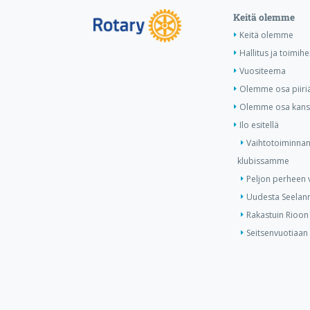
Keitä olemme
Keitä olemme
Hallitus ja toimihe
Vuositeema
Olemme osa piiri
Olemme osa kansa
Ilo esitellä
Vaihtotoiminnan
klubissamme
Peljon perheen v
Uudesta Seelann
Rakastuin Rioon
Seitsenvuotiaan