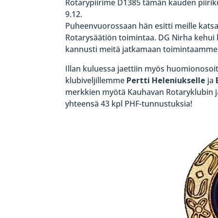
Rotarypiirime D1385 tämän kauden piirik
9.12.
Puheenvuorossaan hän esitti meille katsau
Rotarysäätiön toimintaa. DG Nirha kehui k
kannusti meitä jatkamaan toimintaamme sa
Illan kuluessa jaettiin myös huomionosoit
klubiveljillemme
Pertti Heleniukselle
ja
merkkien myötä Kauhavan Rotaryklubin jä
yhteensä 43 kpl PHF-tunnustuksia!