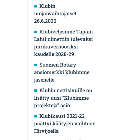
Klubin
nuijanvaihtajaiset
26.6.2026
Klubiveljemme Tapani
Lahti nimettiin tulevaksi
piirikuvernööriksi
kaudelle 2028-29
Suomen Rotary
ansiomerkki klubimme
jäsenelle
Klubin nettisivuille on
lisätty uusi "Klubimme
projekteja" osio
Klubikausi 2021-22
päättyi käätyjen vaihtoon
Hirvijoella