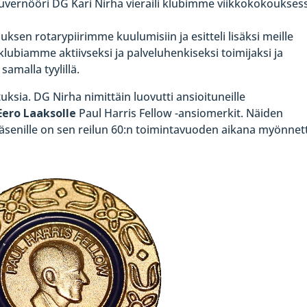
uvernööri DG Kari Nirha vieraili klubimme viikkokokoukses
ksen rotarypiirimme kuulumisiin ja esitteli lisäksi meille
lubiamme aktiivseksi ja palveluhenkiseksi toimijaksi ja
malla tyylillä.
uksia. DG Nirha nimittäin luovutti ansioituneille
Eero Laaksolle
Paul Harris Fellow -ansiomerkit. Näiden
senille on sen reilun 60:n toimintavuoden aikana myönnet