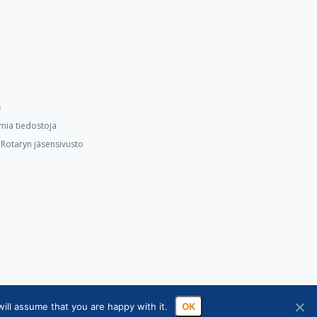
e
mia tiedostoja
Rotaryn jäsensivusto
ill assume that you are happy with it.
OK
ssa