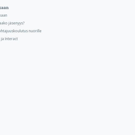
kaan
kaan
aako jäsenyys?
ohtajuuskoulutus nuorille
ja Interact