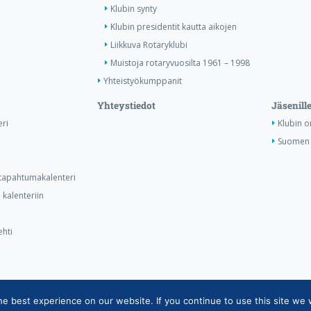
Klubin synty
Klubin presidentit kautta aikojen
Liikkuva Rotaryklubi
Muistoja rotaryvuosilta 1961 – 1998
Yhteistyökumppanit
Yhteystiedot
Jäsenill
ri
Klubin o
Suomen 
n tapahtumakalenteri
kalenteriin
ehti
 best experience on our website. If you continue to use this site we w
ietojärjestelmän tietosuojaseloste
|
Henkilötietojen käsittely Rotarytoiminna