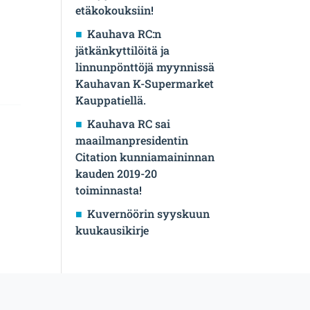
etäkokouksiin!
Kauhava RC:n
jätkänkyttilöitä ja
linnunpönttöjä myynnissä
Kauhavan K-Supermarket
Kauppatiellä.
Kauhava RC sai
maailmanpresidentin
Citation kunniamaininnan
kauden 2019-20
toiminnasta!
Kuvernöörin syyskuun
kuukausikirje