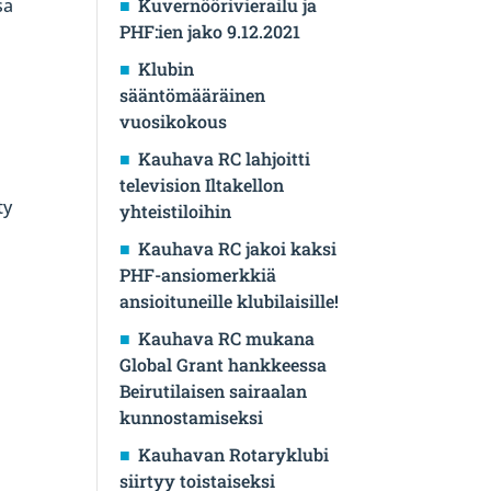
sa
Kuvernöörivierailu ja
PHF:ien jako 9.12.2021
Klubin
sääntömääräinen
vuosikokous
Kauhava RC lahjoitti
television Iltakellon
ty
yhteistiloihin
Kauhava RC jakoi kaksi
PHF-ansiomerkkiä
ansioituneille klubilaisille!
Kauhava RC mukana
Global Grant hankkeessa
Beirutilaisen sairaalan
kunnostamiseksi
Kauhavan Rotaryklubi
siirtyy toistaiseksi