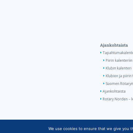
Ajankohtaista
Tapahtumakalente
Piirin kalenteriin
Klubin kalenteri
Klubien ja piiri
Suomen Rotaryn 
Ajankohtaista
Rotary Norden – l
We use cookies to ensure that we give you the
Copyright © Suomen Rotarypalvelu ry 2026 |
Jäsent