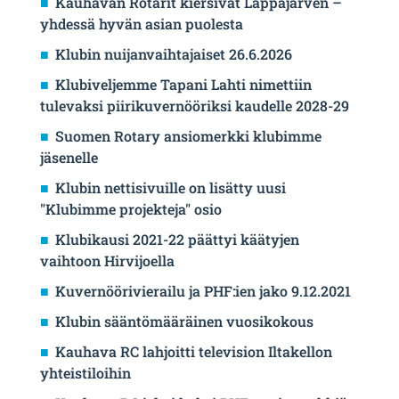
Kauhavan Rotarit kiersivät Lappajärven –
yhdessä hyvän asian puolesta
Klubin nuijanvaihtajaiset 26.6.2026
Klubiveljemme Tapani Lahti nimettiin
tulevaksi piirikuvernööriksi kaudelle 2028-29
Suomen Rotary ansiomerkki klubimme
jäsenelle
Klubin nettisivuille on lisätty uusi
"Klubimme projekteja" osio
Klubikausi 2021-22 päättyi käätyjen
vaihtoon Hirvijoella
Kuvernöörivierailu ja PHF:ien jako 9.12.2021
Klubin sääntömääräinen vuosikokous
Kauhava RC lahjoitti television Iltakellon
yhteistiloihin