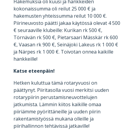
Hakemuksia oli kuusi ja hankkeiden
kokonaissumma oli reilut 25 000 € ja
hakemusten yhteissumma reilut 10 000 €.
Piirineuvosto päätti jakaa käytössä olevat 4 500
€ seuraaville klubeille: Kurikan rk 500 €,
Törnävän rk 500 €, Pietarsaari Mässkär rk 600
€, Vaasan rk 900 €, Seinäjoki Lakeus rk 1 000 €
ja Närpes rk 1 000 €. Toivotan onnea kaikille
hankkeille!
Katse eteenpäin!
Hetken kuluttua tämä rotaryvuosi on
päättynyt. Piiritasolla vuosi merkitsi uuden
rotarypiirin perustamisneuvottelujen
jatkumista. Lämmin kiitos kaikille omaa
piiriämme pyörittäneille ja uuden piirin
rakentamistyössä mukana olleille ja
piirihallinnon tehtävissä jatkaville!