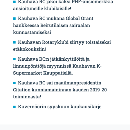
Kauhava RC jakoi kaksi PHF-ansiomerkkiä
ansioituneille klubilaisille!
Kauhava RC mukana Global Grant
hankkeessa Beirutilaisen sairaalan
kunnostamiseksi
Kauhavan Rotaryklubi siirtyy toistaiseksi
etäkokouksiin!
Kauhava RC:n jätkänkyttilöitä ja
linnunpönttöjä myynnissä Kauhavan K-
Supermarket Kauppatiellä.
Kauhava RC sai maailmanpresidentin
Citation kunniamaininnan kauden 2019-20
toiminnasta!
Kuvernöörin syyskuun kuukausikirje