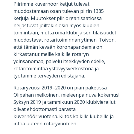
Piirimme kuvernööriketjut tulevat
muodostamaan osan tulevan piirin 1385
ketjuja. Muutokset piiriorganisaatiossa
heijastuvat joiltakin osin myös klubien
toimintaan, mutta oma klubi ja sen tilaisuudet
muodostavat rotaritoiminnan ytimen. Toivon,
että tämän kevään koronapandemia on
kirkastanut meille kaikille rotaryn
ydinsanomaa, palvelu itsekkyyden edelle,
rotaritoimintaa ystävyysverkostona ja
työtämme terveyden edistäjänä.
Rotaryvuosi 2019–2020 on pian paketissa.
Olipahan melkoinen, mieleenpainuva kokemus!
Syksyn 2019 ja tammikuun 2020 klubivierailut
olivat ehdottomasti parasta
kuvernöörivuotena. Kiitos kaikille klubeille ja
intoa uuteen rotaryvuoteen.