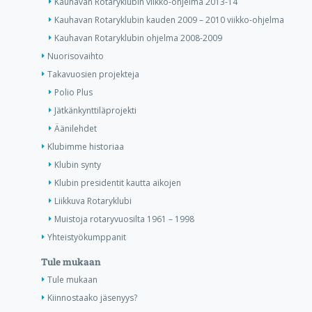
Kauhavan Rotaryklubin viikko-ohjelma 2013-14
Kauhavan Rotaryklubin kauden 2009 – 2010 viikko-ohjelma
Kauhavan Rotaryklubin ohjelma 2008-2009
Nuorisovaihto
Takavuosien projekteja
Polio Plus
Jätkänkynttiläprojekti
Äänilehdet
Klubimme historiaa
Klubin synty
Klubin presidentit kautta aikojen
Liikkuva Rotaryklubi
Muistoja rotaryvuosilta 1961 – 1998
Yhteistyökumppanit
Tule mukaan
Tule mukaan
Kiinnostaako jäsenyys?