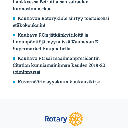
hankkeessa Beirutilaisen sairaalan
kunnostamiseksi
Kauhavan Rotaryklubi siirtyy toistaiseksi
etäkokouksiin!
Kauhava RC:n jätkänkyttilöitä ja
linnunpönttöjä myynnissä Kauhavan K-
Supermarket Kauppatiellä.
Kauhava RC sai maailmanpresidentin
Citation kunniamaininnan kauden 2019-20
toiminnasta!
Kuvernöörin syyskuun kuukausikirje