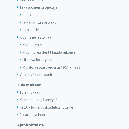
Takavuosien projekteja
Polio Plus
Jätkänkynttiläprojekti
Äänilehdet
Klubimme historiaa
Klubin synty
Klubin presidentit kautta aikojen
Liikkuva Rotaryklubi
Muistoja rotaryvuosilta 1961 – 1998
Yhteistyökumppanit
Tule mukaan
Tule mukaan
Kiinnostaako jäsenyys?
RYLA – Johtajuuskoulutus nuorille
Rotaract ja Interact
Ajankohtaista