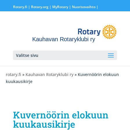
Rotary.fi
|
Rotary.org
|
MyRotary |
Nuorisovaihto
|
Kauhavan Rotaryklubi ry
Valitse sivu
rotary.fi
»
Kauhavan Rotaryklubi ry
» Kuvernöörin elokuun
kuukausikirje
Kuvernöörin elokuun
kuukausikirje