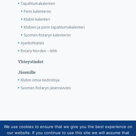
Tapahtumakalenteri
Piirin kalenteriin
Klubin kalenteri
Klubien ja piirin tapahtumakalenteri
Suomen Rotaryn kalenteriin
Ajankohtaista
Rotary Norden – lehti
Yhteystiedot
Jäsenille
Klubin omia tiedostoja
Suomen Rotaryn jäsensivusto
We use cookies to ensure that we give you the best experience on
Copyright © Suomen Rotarypalvelu ry 2026 |
our website. If you continue to use this site we will assume that
Jäsentietojärjestelmän tietosuojaseloste
|
Henkilötietojen