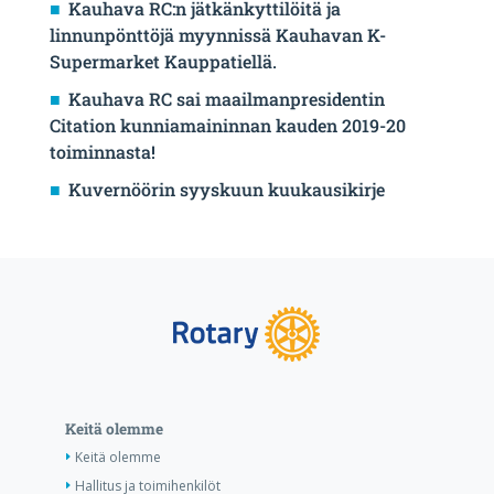
Kauhava RC:n jätkänkyttilöitä ja
linnunpönttöjä myynnissä Kauhavan K-
Supermarket Kauppatiellä.
Kauhava RC sai maailmanpresidentin
Citation kunniamaininnan kauden 2019-20
toiminnasta!
Kuvernöörin syyskuun kuukausikirje
Keitä olemme
Keitä olemme
Hallitus ja toimihenkilöt