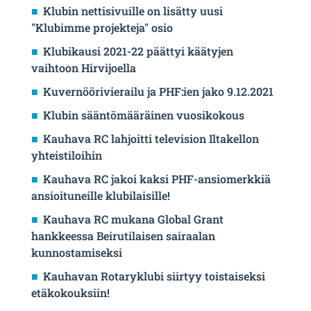
Klubin nettisivuille on lisätty uusi
"Klubimme projekteja" osio
Klubikausi 2021-22 päättyi käätyjen
vaihtoon Hirvijoella
Kuvernöörivierailu ja PHF:ien jako 9.12.2021
Klubin sääntömääräinen vuosikokous
Kauhava RC lahjoitti television Iltakellon
yhteistiloihin
Kauhava RC jakoi kaksi PHF-ansiomerkkiä
ansioituneille klubilaisille!
Kauhava RC mukana Global Grant
hankkeessa Beirutilaisen sairaalan
kunnostamiseksi
Kauhavan Rotaryklubi siirtyy toistaiseksi
etäkokouksiin!