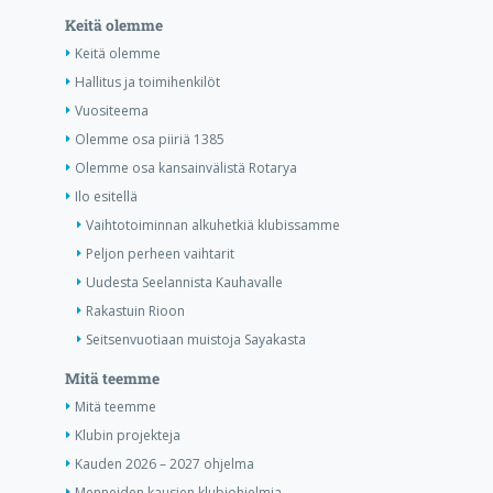
Keitä olemme
Keitä olemme
Hallitus ja toimihenkilöt
Vuositeema
Olemme osa piiriä 1385
Olemme osa kansainvälistä Rotarya
Ilo esitellä
Vaihtotoiminnan alkuhetkiä klubissamme
Peljon perheen vaihtarit
Uudesta Seelannista Kauhavalle
Rakastuin Rioon
Seitsenvuotiaan muistoja Sayakasta
Mitä teemme
Mitä teemme
Klubin projekteja
Kauden 2026 – 2027 ohjelma
Menneiden kausien klubiohjelmia