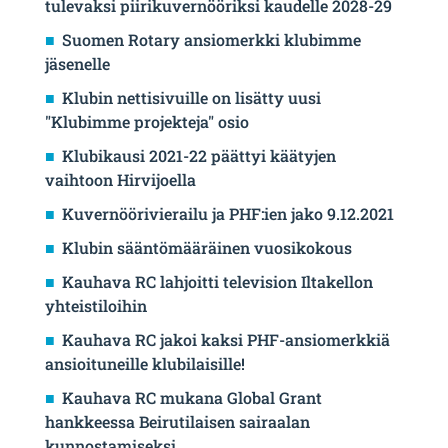
tulevaksi piirikuvernööriksi kaudelle 2028-29
Suomen Rotary ansiomerkki klubimme
jäsenelle
Klubin nettisivuille on lisätty uusi
"Klubimme projekteja" osio
Klubikausi 2021-22 päättyi käätyjen
vaihtoon Hirvijoella
Kuvernöörivierailu ja PHF:ien jako 9.12.2021
Klubin sääntömääräinen vuosikokous
Kauhava RC lahjoitti television Iltakellon
yhteistiloihin
Kauhava RC jakoi kaksi PHF-ansiomerkkiä
ansioituneille klubilaisille!
Kauhava RC mukana Global Grant
hankkeessa Beirutilaisen sairaalan
kunnostamiseksi