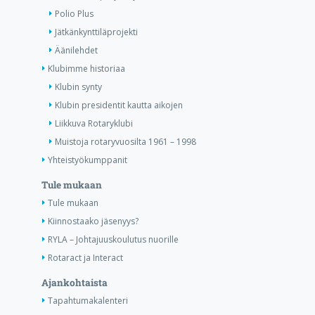
Polio Plus
Jätkänkynttiläprojekti
Äänilehdet
Klubimme historiaa
Klubin synty
Klubin presidentit kautta aikojen
Liikkuva Rotaryklubi
Muistoja rotaryvuosilta 1961 – 1998
Yhteistyökumppanit
Tule mukaan
Tule mukaan
Kiinnostaako jäsenyys?
RYLA – Johtajuuskoulutus nuorille
Rotaract ja Interact
Ajankohtaista
Tapahtumakalenteri