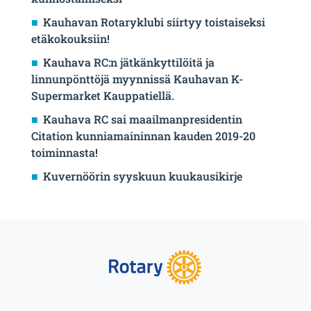
Kauhavan Rotaryklubi siirtyy toistaiseksi
etäkokouksiin!
Kauhava RC:n jätkänkyttilöitä ja
linnunpönttöjä myynnissä Kauhavan K-
Supermarket Kauppatiellä.
Kauhava RC sai maailmanpresidentin
Citation kunniamaininnan kauden 2019-20
toiminnasta!
Kuvernöörin syyskuun kuukausikirje