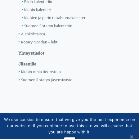
Piirin kalenteriin
Klubin kalenteri
Klubien ja piirin tapahtumakalenteri
Suomen Rotaryn kalenteriin
Ajankohtaista
Rotary Norden – lehti
Yhteystiedot
Jäsenille
Klubin omia tiedostoja
Suomen Rotaryn jäsensivusto
We use cookies to ensure that we give you the best experience on
Copyright © Suomen Rotarypalvelu ry 2026 |
our website. If you continue to use this site we will assume that
Jäsentietojärjestelmän tietosuojaseloste
|
Henkilötietojen
you are happy with it.
käsittely Rotarytoiminnassa