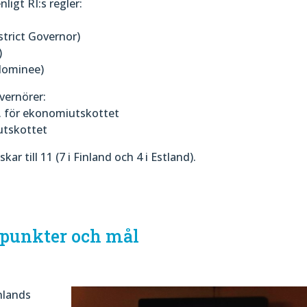
igt RI:s regler:
trict Governor)
)
Nominee)
vernörer:
f. för ekonomiutskottet
utskottet
r till 11 (7 i Finland och 4 i Estland).
dpunkter och mål
nlands