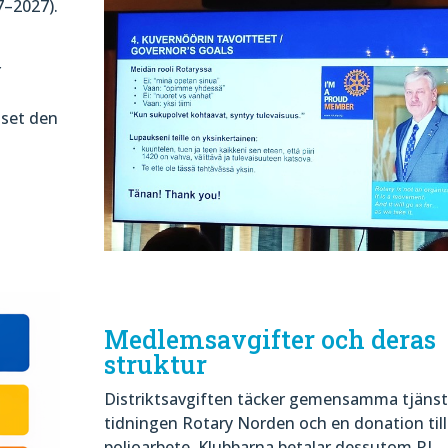
7–2027).
r
uset den
Medlemsavgifter och deras
struktur
Distriktsavgiften täcker gemensamma tjänst
tidningen Rotary Norden och en donation till
polioarbete. Klubbarna betalar dessutom RI