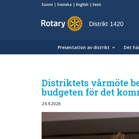
Suomi
Svenska
English
Eesti
Distrikt 1420
Presentation av distrikt
Det här
Distriktets vårmöte 
budgeten för det kom
24.4.2026