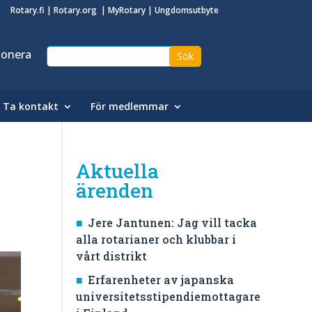
Rotary.fi
|
Rotary.org
|
MyRotary
|
Ungdomsutbyte
onera
Ta kontakt
För medlemmar
Aktuella
ärenden
Jere Jantunen: Jag vill tacka
alla rotarianer och klubbar i
vårt distrikt
Erfarenheter av japanska
universitetsstipendiemottagare