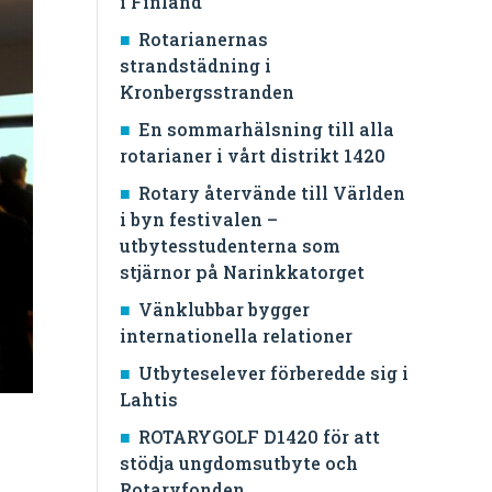
i Finland
Rotarianernas
strandstädning i
Kronbergsstranden
En sommarhälsning till alla
rotarianer i vårt distrikt 1420
Rotary återvände till Världen
i byn festivalen –
utbytesstudenterna som
stjärnor på Narinkkatorget
Vänklubbar bygger
internationella relationer
Utbyteselever förberedde sig i
Lahtis
ROTARYGOLF D1420 för att
stödja ungdomsutbyte och
Rotaryfonden