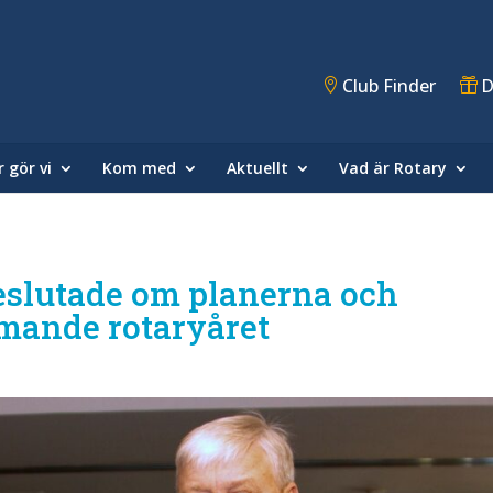
Club Finder
D
 gör vi
Kom med
Aktuellt
Vad är Rotary
beslutade om planerna och
mande rotaryåret