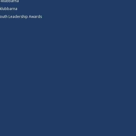
t-klubbarna
-klubbarna
Youth Leadership Awards