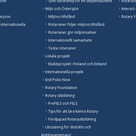
örer
Som värdfamilj för en utbytesstudent
Rotarac
Miljö och Östersjön
Interact
aryzon
Miljöns tillstånd
Rotary 
 internationella
Rotarianer följer miljöns tillstånd
Rotarianer gör miljöinsatser
Internationellt samarbete
Testa rotarianer
Lokala projekt
Klubbprojekt i Finland och Estland
Internationella projekt
End Polio Now
Rotary Foundation
Rotary utbildning
PrePELS och PELS
Tips för att lära känna Rotary
Fördjupad Rotaryutbildning
Utrustning för distrikts och
klubbevenemang