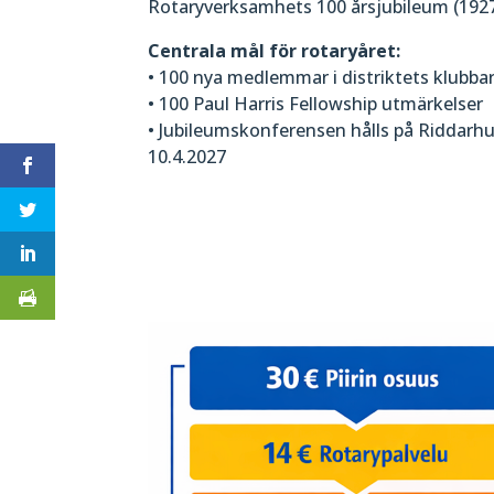
Rotaryverksamhets 100 årsjubileum (192
Centrala mål för rotaryåret:
• 100 nya medlemmar i distriktets klubba
• 100 Paul Harris Fellowship utmärkelser
• Jubileumskonferensen hålls på Riddarh
10.4.2027