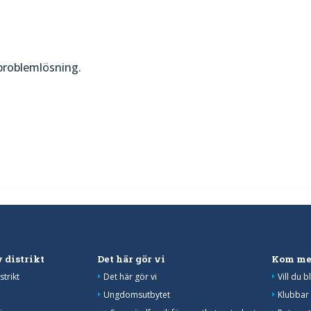
problemlösning.
 distrikt
Det här gör vi
Kom me
strikt
Det här gör vi
Vill du 
Ungdomsutbytet
Klubbar 