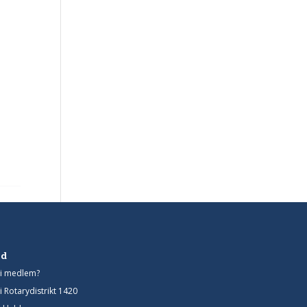
d
bli medlem?
i Rotarydistrikt 1420