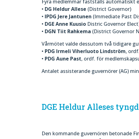
Fyra medlemmar fastställs automatiskt enl
•
DG Heldur Allese
(District Governor)
•
IPDG Jere Jantunen
(Immediate Past Dis
•
DGE Anne Kuusio
Distric Governor Elect
•
DGN Tiit Rahkema
(District Governor 
Vårmötet valde dessutom två tidigare gu
•
PDG Irmeli Viherluoto Lindström
, ord
•
PDG Aune Past
, ordf. för medlemskaps
Antalet assisterande guvernörer (AG) minska
DGE Heldur Alleses tyng
Den kommande guvernören betonade Fi