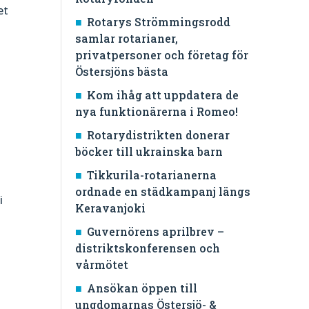
et
Rotarys Strömmingsrodd
samlar rotarianer,
privatpersoner och företag för
Östersjöns bästa
Kom ihåg att uppdatera de
nya funktionärerna i Romeo!
Rotarydistrikten donerar
böcker till ukrainska barn
Tikkurila-rotarianerna
ordnade en städkampanj längs
i
Keravanjoki
Guvernörens aprilbrev –
distriktskonferensen och
vårmötet
Ansökan öppen till
ungdomarnas Östersjö- &