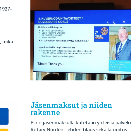
(1927–
, mikä
Jäsenmaksut ja niiden
rakenne
Piirin jäsenmaksulla katetaan yhteisiä palvelu
Rotary Norden -lehden tilaus sekä lahjoitus