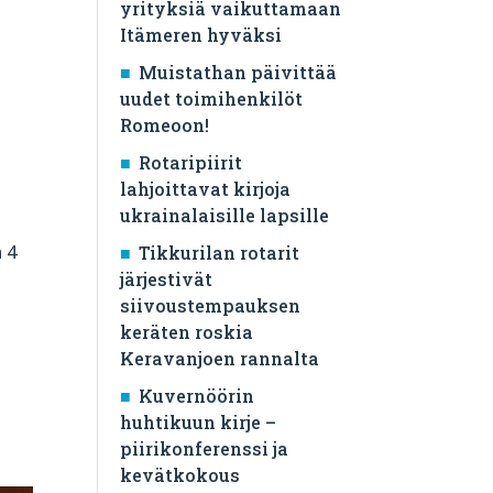
yrityksiä vaikuttamaan
Itämeren hyväksi
Muistathan päivittää
uudet toimihenkilöt
Romeoon!
Rotaripiirit
lahjoittavat kirjoja
ukrainalaisille lapsille
 4
Tikkurilan rotarit
järjestivät
siivoustempauksen
keräten roskia
Keravanjoen rannalta
Kuvernöörin
huhtikuun kirje –
piirikonferenssi ja
kevätkokous