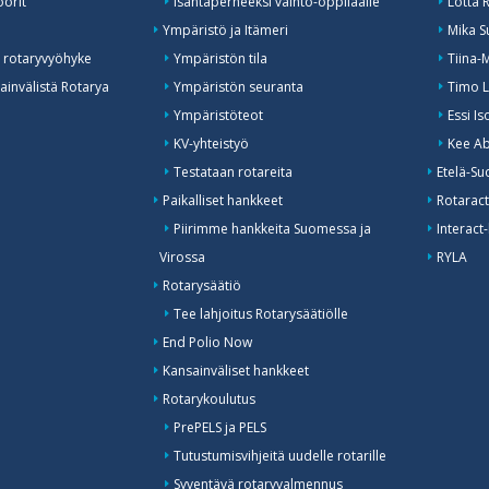
öörit
Isäntäperheeksi vaihto-oppilaalle
Lotta 
o
Ympäristö ja Itämeri
Mika S
 rotaryvyöhyke
Ympäristön tila
Tiina-
invälistä Rotarya
Ympäristön seuranta
Timo L
Ympäristöteot
Essi I
KV-yhteistyö
Kee Ab
Testataan rotareita
Etelä-Su
Paikalliset hankkeet
Rotaract
Piirimme hankkeita Suomessa ja
Interact-
Virossa
RYLA
Rotarysäätiö
Tee lahjoitus Rotarysäätiölle
End Polio Now
Kansainväliset hankkeet
Rotarykoulutus
PrePELS ja PELS
Tutustumisvihjeitä uudelle rotarille
Syventävä rotaryvalmennus