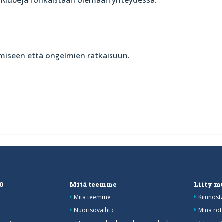
. Klubeja rohkaistaan olemaan yhteydessä:
ämiseen että ongelmien ratkaisuun.
20
Mitä teemme
Liity 
Mitä teemme
Kiinnost
Nuorisovaihto
Minä rot