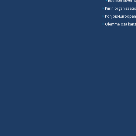
Edelliset kuvern
Piirin organisaati
Pohjois-Euroopan
Olemme osa kansa