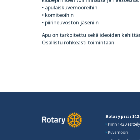
klubeja niiden toiminnassa ja haasteissa
• apulaiskuvernööreihin
• komiteoihin
• piirineuvoston jäseniin
Apu on tarkoitettu sekä ideoiden kehitt
Osallistu rohkeasti toimintaan!
Rotarypiiri 14
Piirin 1420 esittely
Kuvernööri