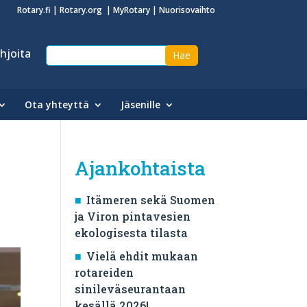
Rotary.fi
|
Rotary.org
|
MyRotary
|
Nuorisovaihto
hjoita
Ota yhteyttä
Jäsenille
Ajankohtaista
Itämeren sekä Suomen
ja Viron pintavesien
ekologisesta tilasta
Vielä ehdit mukaan
rotareiden
sinileväseurantaan
kesällä 2026!