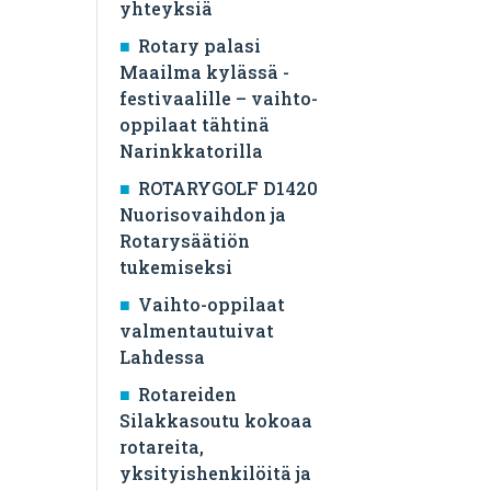
yhteyksiä
Rotary palasi
Maailma kylässä -
festivaalille – vaihto-
oppilaat tähtinä
Narinkkatorilla
ROTARYGOLF D1420
Nuorisovaihdon ja
Rotarysäätiön
tukemiseksi
Vaihto-oppilaat
valmentautuivat
Lahdessa
Rotareiden
Silakkasoutu kokoaa
rotareita,
yksityishenkilöitä ja