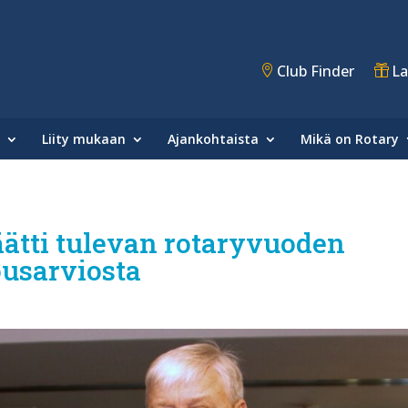
Club Finder
La
Liity mukaan
Ajankohtaista
Mikä on Rotary
äätti tulevan rotaryvuoden
ousarviosta