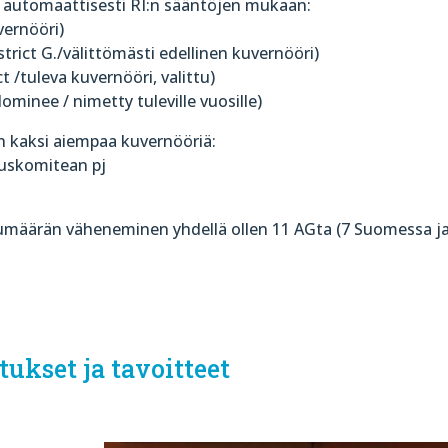
t automaattisesti RI:n sääntöjen mukaan:
vernööri)
rict G./välittömästi edellinen kuvernööri)
t /tuleva kuvernööri, valittu)
ominee / nimetty tuleville vuosille)
on kaksi aiempaa kuvernööriä:
ouskomitean pj
ukumäärän väheneminen yhdellä ollen 11 AGta (7 Suomessa ja
ukset ja tavoitteet