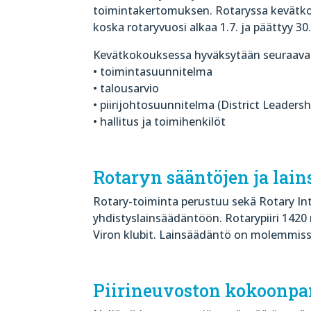
toimintakertomuksen. Rotaryssa kevätko
koska rotaryvuosi alkaa 1.7. ja päättyy 30.
Kevätkokouksessa hyväksytään seuraava
• toimintasuunnitelma
• talousarvio
• piirijohtosuunnitelma (District Leadersh
• hallitus ja toimihenkilöt
Rotaryn sääntöjen ja la
Rotary-toiminta perustuu sekä Rotary Int
yhdistyslainsäädäntöön. Rotarypiiri 1420
Viron klubit. Lainsäädäntö on molemmiss
Piirineuvoston kokoonpa