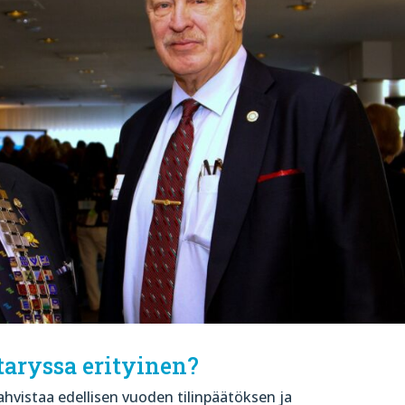
aryssa erityinen?
hvistaa edellisen vuoden tilinpäätöksen ja