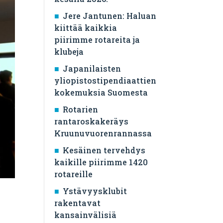
Jere Jantunen: Haluan
kiittää kaikkia
piirimme rotareita ja
klubeja
Japanilaisten
yliopistostipendiaattien
kokemuksia Suomesta
Rotarien
rantaroskakeräys
Kruunuvuorenrannassa
Kesäinen tervehdys
kaikille piirimme 1420
rotareille
Ystävyysklubit
rakentavat
kansainvälisiä