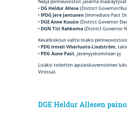
Neljä piirineuvoston jäsentä määräytyvä
•
DG Heldur Allese
(District Governor/Ku
•
IPDG Jere Jantunen
(Immediate Past Dist
•
DGE Anne Kuusio
(District Governor Elec
•
DGN Tiit Rahkema
(District Governor N
Kevätkokous valitsi lisäksi piirineuvosto
•
PDG Irmeli Viherluoto-Lindström
, tal
•
PDG Aune Past
, jäsenyyskomitean pj
Lisäksi todettiin apulaiskuvernöörien l
Virossa).
DGE Heldur Allesen painot