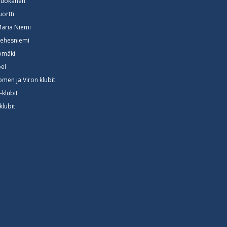
Ruokanen
uortti
Maria Niemi
ehesniemi
somäki
el
omen ja Viron klubit
-klubit
klubit