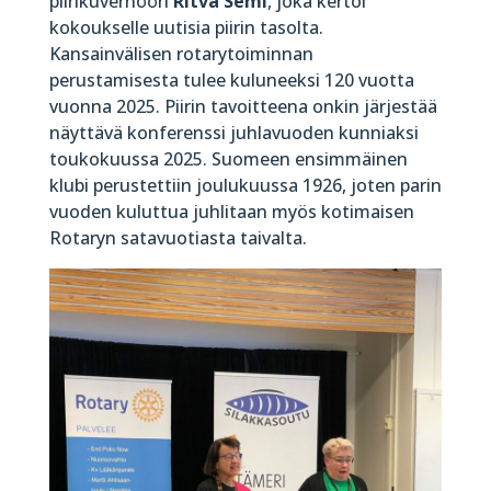
piirikuvernööri
Ritva Semi
, joka kertoi
kokoukselle uutisia piirin tasolta.
Kansainvälisen rotarytoiminnan
perustamisesta tulee kuluneeksi 120 vuotta
vuonna 2025. Piirin tavoitteena onkin järjestää
näyttävä konferenssi juhlavuoden kunniaksi
toukokuussa 2025. Suomeen ensimmäinen
klubi perustettiin joulukuussa 1926, joten parin
vuoden kuluttua juhlitaan myös kotimaisen
Rotaryn satavuotiasta taivalta.