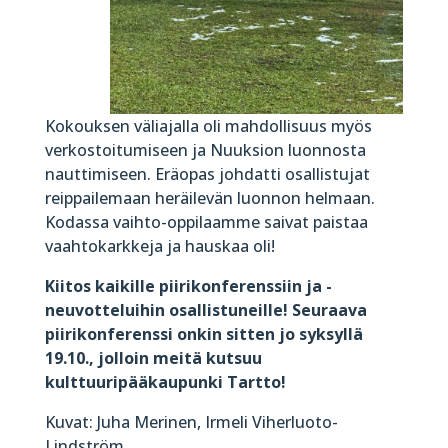
Kokouksen väliajalla oli mahdollisuus myös
verkostoitumiseen ja Nuuksion luonnosta
nauttimiseen. Eräopas johdatti osallistujat
reippailemaan heräilevän luonnon helmaan.
Kodassa vaihto-oppilaamme saivat paistaa
vaahtokarkkeja ja hauskaa oli!
Kiitos kaikille piirikonferenssiin ja -
neuvotteluihin osallistuneille! Seuraava
piirikonferenssi onkin sitten jo syksyllä
19.10., jolloin meitä kutsuu
kulttuuripääkaupunki Tartto!
Kuvat: Juha Merinen, Irmeli Viherluoto-
Lindström