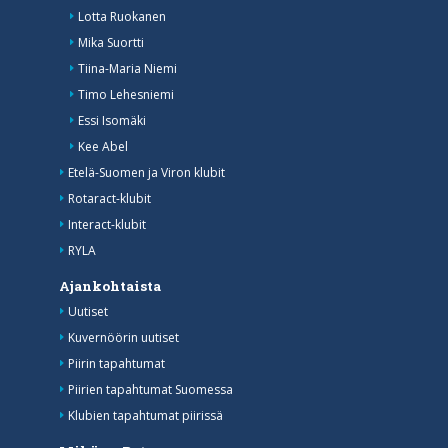
Lotta Ruokanen
Mika Suortti
Tiina-Maria Niemi
Timo Lehesniemi
Essi Isomäki
Kee Abel
Etelä-Suomen ja Viron klubit
Rotaract-klubit
Interact-klubit
RYLA
Ajankohtaista
Uutiset
Kuvernöörin uutiset
Piirin tapahtumat
Piirien tapahtumat Suomessa
Klubien tapahtumat piirissä