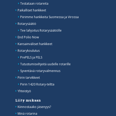
Testataan rotareita
Paikalliset hankkeet
Piirimme hankkeita Suomessa ja Virossa
Rotarysäätiö
Tee lahjoitus Rotarysäätiölle
End Polio Now
Kansainväliset hankkeet
Rotarykoulutus
PrePELS ja PELS
Tutustumisvihjeitä uudelle rotarille
Syventävä rotaryvalmennus
Piirin tarvikkeet
Piirin 1420 Rotary-teltta
Yhteistyö
Liity mukaan
Kiinnostaako jäsenyys?
Minä rotarina