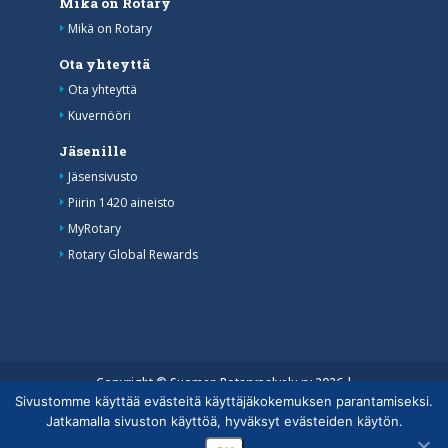
Mikä on Rotary
Mikä on Rotary
Ota yhteyttä
Ota yhteyttä
Kuvernööri
Jäsenille
Jäsensivusto
Piirin 1420 aineisto
MyRotary
Rotary Global Rewards
Copyright © Suomen Rotarypalvelu ry 2026 |
Sivustomme käyttää evästeitä käyttäjäkokemuksen parantamiseksi.
Jäsentietojärjestelmän tietosuojaseloste
|
Henkilötietojen
Jatkamalla sivuston käyttöä, hyväksyt evästeiden käytön.
käsittely Rotarytoiminnassa