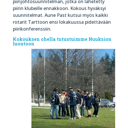
piirijohtosuunnitelman, jotka on lähetetty
piirin klubeille ennakkoon. Kokous hyväksyi
suunnitelmat. Aune Past kutsui myös kaikki
rotarit Tarttoon ensi lokakuussa pidettävään
piirikonferenssiin.
Kokouksen ohella tutustuimme Nuuksion
luontoon