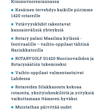
Kruunuvuorenrannassa
Kesäinen tervehdys kaikille piirimme
1420 rotareille
Ystävyysklubit rakentavat
kansainvälisiä yhteyksiä
Rotary palasi Maailma kylässä -
festivaalille – vaihto-oppilaat tähtinä
Narinkkatorilla
ROTARYGOLF D1420 Nuorisovaihdon ja
Rotarysäätiön tukemiseksi
Vaihto-oppilaat valmentautuivat
Lahdessa
Rotareiden Silakkasoutu kokoaa
rotareita, yksityishenkilöitä ja yrityksiä
vaikuttamaan Itämeren hyväksi
Muistathan päivittää uudet