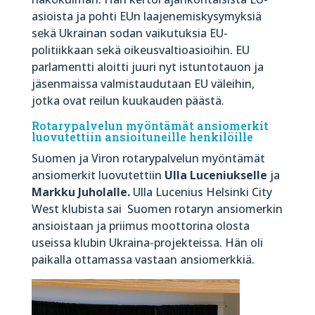
asioista ja pohti EUn laajenemiskysymyksiä
sekä Ukrainan sodan vaikutuksia EU-
politiikkaan sekä oikeusvaltioasioihin. EU
parlamentti aloitti juuri nyt istuntotauon ja
jäsenmaissa valmistaudutaan EU väleihin,
jotka ovat reilun kuukauden päästä.
Rotarypalvelun myöntämät ansiomerkit
luovutettiin ansioituneille henkilöille
Suomen ja Viron rotarypalvelun myöntämät
ansiomerkit luovutettiin
Ulla Luceniukselle
ja
Markku Juholalle.
Ulla Lucenius Helsinki City
West klubista sai Suomen rotaryn ansiomerkin
ansioistaan ja priimus moottorina olosta
useissa klubin Ukraina-projekteissa. Hän oli
paikalla ottamassa vastaan ansiomerkkiä.