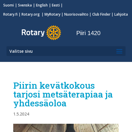
Suomi
Svenska
English
Eesti
Rotary.fi
|
Rotary.org
|
MyRotary
|
Nuorisovaihto
| Club Finder
| Lahjoita
Piiri 1420
Valitse sivu
Piirin kevätkokous
tarjosi metsäterapiaa ja
yhdessäoloa
1.5.2024