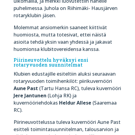
ulkomailla, ja merkki luovutettiin hänelle
puhelimessa. Juhola on Riihimäki- Hausjärven
rotaryklubin jäsen.
Molemmat ansiomerkin saaneet kiittivät
huomiosta, mutta totesivat, ettei näistä
asioita tehdä yksin vaan yhdessä ja jakavat
huomionsa klubitovereidensa kanssa.
Piirineuvottelu hyväksyi ensi
rotaryvuoden suunnitelmat
Klubien edustajille esiteltiin aluksi seuraavan
rotaryvuoden toimihenkilöt: piirikuvernööri
Aune Past
(Tartu Hansa RC), tuleva kuvernööri
Jere Jantunen
(Lohja RK) ja
kuvernööriehdokas
Heldur Allese
(Saaremaa
RC).
Piirineuvottelussa tuleva kuvernööri Aune Past
esitteli toimintasuunnitelman, talousarvion ja