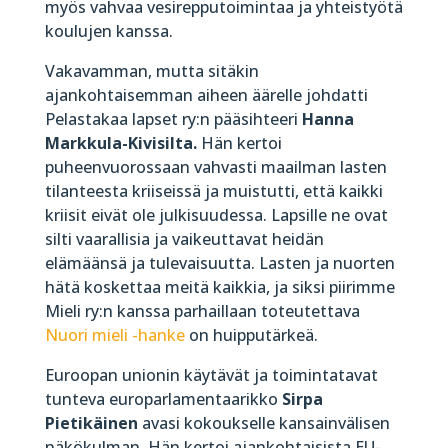
myös vahvaa vesirepputoimintaa ja yhteistyötä
koulujen kanssa.
Vakavamman, mutta sitäkin
ajankohtaisemman aiheen äärelle johdatti
Pelastakaa lapset ry:n pääsihteeri
Hanna
Markkula-Kivisilta.
Hän kertoi
puheenvuorossaan vahvasti maailman lasten
tilanteesta kriiseissä ja muistutti, että kaikki
kriisit eivät ole julkisuudessa. Lapsille ne ovat
silti vaarallisia ja vaikeuttavat heidän
elämäänsä ja tulevaisuutta. Lasten ja nuorten
hätä koskettaa meitä kaikkia, ja siksi piirimme
Mieli ry:n kanssa parhaillaan toteutettava
Nuori mieli -hanke
on huipputärkeä.
Euroopan unionin käytävät ja toimintatavat
tunteva europarlamentaarikko
Sirpa
Pietikäinen
avasi kokoukselle kansainvälisen
näkökulman. Hän kertoi ajankohtaisista EU-