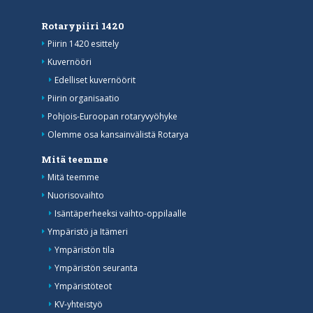
Rotarypiiri 1420
Piirin 1420 esittely
Kuvernööri
Edelliset kuvernöörit
Piirin organisaatio
Pohjois-Euroopan rotaryvyöhyke
Olemme osa kansainvälistä Rotarya
Mitä teemme
Mitä teemme
Nuorisovaihto
Isäntäperheeksi vaihto-oppilaalle
Ympäristö ja Itämeri
Ympäristön tila
Ympäristön seuranta
Ympäristöteot
KV-yhteistyö