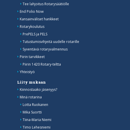
Tee lahjoitus Rotarysäätiölle
End Polio Now
Kansainväliset hankkeet
Rotarykoulutus
PrePELS ja PELS
Tutustumisvihjeitä uudelle rotarille
Syventävä rotaryvalmennus
Piirin tarvikkeet
Piirin 1420 Rotary-teltta
Yhteistyö
Liity mukaan
Kiinnostaako jäsenyys?
Minä rotarina
Lotta Ruokanen
Mika Suortti
Tiina-Maria Niemi
Timo Lehesniemi