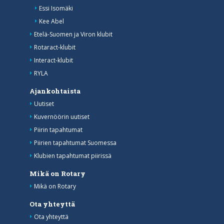
Essi Isomäki
Kee Abel
Etelä-Suomen ja Viron klubit
Rotaract-klubit
Interact-klubit
RYLA
Ajankohtaista
Uutiset
Kuvernöörin uutiset
Piirin tapahtumat
Piirien tapahtumat Suomessa
Klubien tapahtumat piirissä
Mikä on Rotary
Mikä on Rotary
Ota yhteyttä
Ota yhteyttä