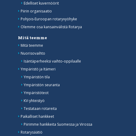
Edelliset kuvernöörit
Piirin organisaatio
Pohjois-Euroopan rotaryvyöhyke
Olemme osa kansainvälistä Rotarya
Mitä teemme
Mitä teemme
Nuorisovaihto
Isäntäperheeksi vaihto-oppilaalle
Ympäristö ja Itämeri
Ympäristön tila
Ympäristön seuranta
Ympäristöteot
KV-yhteistyö
Testataan rotareita
Paikalliset hankkeet
Piirimme hankkeita Suomessa ja Virossa
Rotarysäätiö