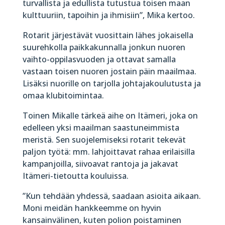
turvallista ja edullista tutustua toisen maan
kulttuuriin, tapoihin ja ihmisiin”, Mika kertoo.
Rotarit järjestävät vuosittain lähes jokaisella
suurehkolla paikkakunnalla jonkun nuoren
vaihto-oppilasvuoden ja ottavat samalla
vastaan toisen nuoren jostain päin maailmaa.
Lisäksi nuorille on tarjolla johtajakoulutusta ja
omaa klubitoimintaa.
Toinen Mikalle tärkeä aihe on Itämeri, joka on
edelleen yksi maailman saastuneimmista
meristä. Sen suojelemiseksi rotarit tekevät
paljon työtä: mm. lahjoittavat rahaa erilaisilla
kampanjoilla, siivoavat rantoja ja jakavat
Itämeri-tietoutta kouluissa.
”Kun tehdään yhdessä, saadaan asioita aikaan.
Moni meidän hankkeemme on hyvin
kansainvälinen, kuten polion poistaminen