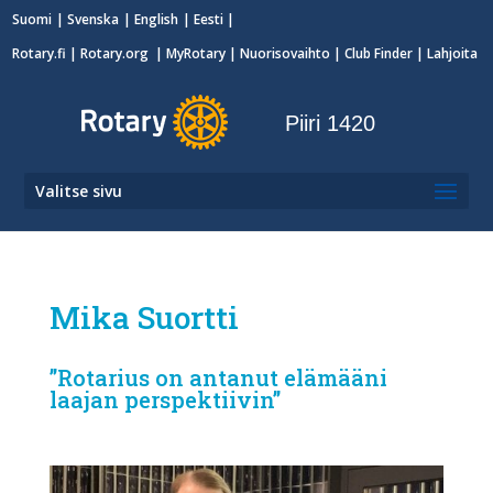
Suomi
Svenska
English
Eesti
Rotary.fi
|
Rotary.org
|
MyRotary
|
Nuorisovaihto
| Club Finder
| Lahjoita
Piiri 1420
Valitse sivu
Mika Suortti
”Rotarius on antanut elämääni
laajan perspektiivin”