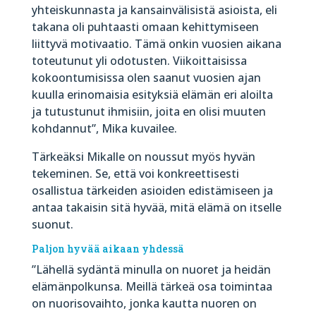
yhteiskunnasta ja kansainvälisistä asioista, eli
takana oli puhtaasti omaan kehittymiseen
liittyvä motivaatio. Tämä onkin vuosien aikana
toteutunut yli odotusten. Viikoittaisissa
kokoontumisissa olen saanut vuosien ajan
kuulla erinomaisia esityksiä elämän eri aloilta
ja tutustunut ihmisiin, joita en olisi muuten
kohdannut”, Mika kuvailee.
Tärkeäksi Mikalle on noussut myös hyvän
tekeminen. Se, että voi konkreettisesti
osallistua tärkeiden asioiden edistämiseen ja
antaa takaisin sitä hyvää, mitä elämä on itselle
suonut.
Paljon hyvää aikaan yhdessä
”Lähellä sydäntä minulla on nuoret ja heidän
elämänpolkunsa. Meillä tärkeä osa toimintaa
on nuorisovaihto, jonka kautta nuoren on