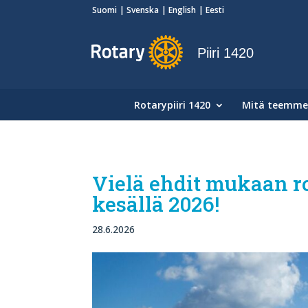
Suomi
Svenska
English
Eesti
Piiri 1420
Rotarypiiri 1420
Mitä teemme
Vielä ehdit mukaan r
kesällä 2026!
28.6.2026