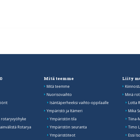
20
Mitä teemme
Liity 
Mitä teemme
Kiinnost
Nuorisovaihto
Minä rot
öörit
Isäntäperheeksi vaihto-oppilaalle
Lotta 
o
Ympäristö ja Itämeri
Mika S
 rotaryvyöhyke
Ympäristön tila
Tiina-
invälistä Rotarya
Ympäristön seuranta
Timo L
Ympäristöteot
Essi I