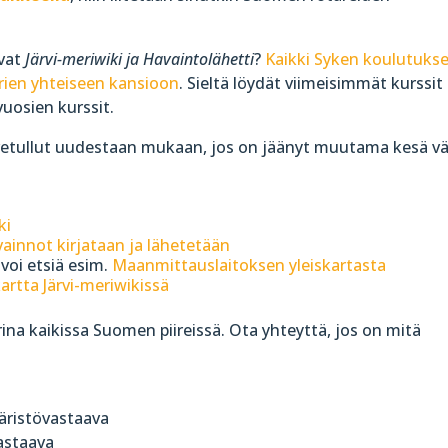
ovat
Järvi-meriwiki ja Havaintolähetti
?
Kaikki Syken koulutuks
rien yhteiseen kansioon
. Sieltä löydät viimeisimmät kurssit
uosien kurssit.
ervetullut uudestaan mukaan, jos on jäänyt muutama kesä väl
iki
avainnot kirjataan ja lähetetään
voi etsiä esim.
Maanmittauslaitoksen yleiskartasta
artta Järvi-meriwikissä
na kaikissa Suomen piireissä. Ota yhteyttä, jos on mitä
päristövastaava
vastaava