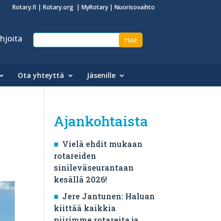
Rotary.fi
|
Rotary.org
|
MyRotary
|
Nuorisovaihto
hjoita
Ota yhteyttä
Jäsenille
Ajankohtaista
Vielä ehdit mukaan
rotareiden
sinileväseurantaan
kesällä 2026!
Jere Jantunen: Haluan
kiittää kaikkia
piirimme rotareita ja