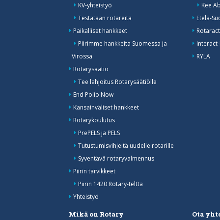
KV-yhteistyö
Kee Ab
Testataan rotareita
Etelä-Su
Paikalliset hankkeet
Rotaract
Piirimme hankkeita Suomessa ja
Interact-
Virossa
RYLA
Rotarysäätiö
Tee lahjoitus Rotarysäätiölle
End Polio Now
Kansainväliset hankkeet
Rotarykoulutus
PrePELS ja PELS
Tutustumisvihjeitä uudelle rotarille
Syventävä rotaryvalmennus
Piirin tarvikkeet
Piirin 1420 Rotary-teltta
Yhteistyö
Mikä on Rotary
Ota yht