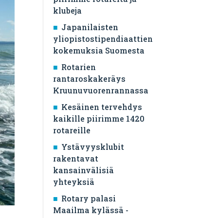
klubeja
Japanilaisten
yliopistostipendiaattien
kokemuksia Suomesta
Rotarien
rantaroskakeräys
Kruunuvuorenrannassa
Kesäinen tervehdys
kaikille piirimme 1420
rotareille
Ystävyysklubit
rakentavat
kansainvälisiä
yhteyksiä
Rotary palasi
Maailma kylässä -