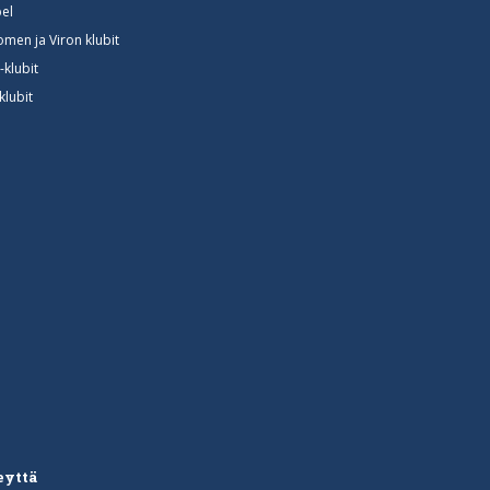
el
omen ja Viron klubit
-klubit
klubit
eyttä