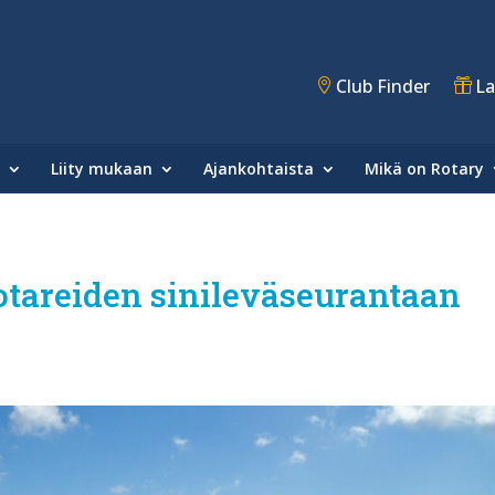
Club Finder
La
Liity mukaan
Ajankohtaista
Mikä on Rotary
otareiden sinileväseurantaan