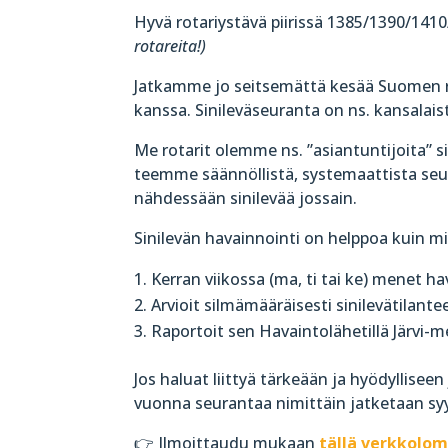
Hyvä rotariystävä piirissä 1385/1390/141
rotareita!)
Jatkamme jo seitsemättä kesää Suomen 
kanssa. Sinileväseuranta on ns. kansalais
Me rotarit olemme ns. ”asiantuntijoita”
teemme säännöllistä, systemaattista seu
nähdessään sinilevää jossain.
Sinilevän havainnointi on helppoa kuin mi
Kerran viikossa (ma, ti tai ke) menet ha
Arvioit silmämääräisesti sinilevätilante
Raportoit sen Havaintolähetillä Järvi-me
Jos haluat liittyä tärkeään ja hyödyllisee
vuonna seurantaa nimittäin jatketaan syy
👉 Ilmoittaudu mukaan
tällä verkkolo