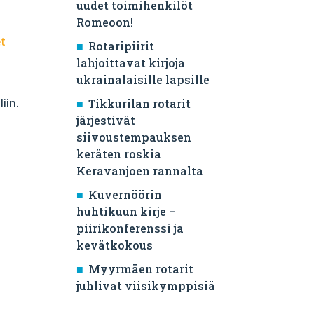
uudet toimihenkilöt
Romeoon!
et
Rotaripiirit
lahjoittavat kirjoja
ukrainalaisille lapsille
iin.
Tikkurilan rotarit
järjestivät
siivoustempauksen
keräten roskia
Keravanjoen rannalta
Kuvernöörin
huhtikuun kirje –
piirikonferenssi ja
kevätkokous
Myyrmäen rotarit
juhlivat viisikymppisiä