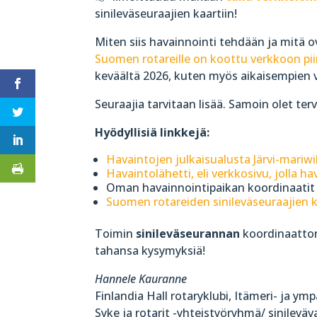
sinileväseuraajien kaartiin!
Miten siis havainnointi tehdään ja mitä 
Suomen rotareille on koottu verkkoon pii
keväältä 2026, kuten myös aikaisempien v
Seuraajia tarvitaan lisää. Samoin olet t
Hyödyllisiä linkkejä:
Havaintojen julkaisualusta Järvi-mariw
Havaintolähetti, eli verkkosivu, jolla h
Oman havainnointipaikan koordinaatit 
Suomen rotareiden sinileväseuraajien k
Toimin
sinileväseurannan
koordinaattori
tahansa kysymyksiä!
Hannele Kauranne
Finlandia Hall rotaryklubi, Itämeri- ja ym
Syke ja rotarit -yhteistyöryhmä/ sinilevä