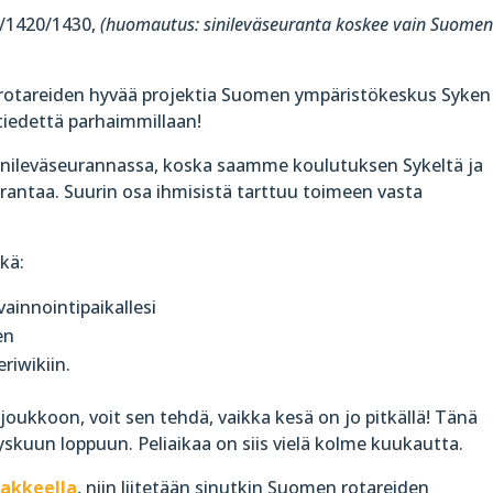
0/1420/1430,
(huomautus: sinileväseuranta koskee vain Suome
rotareiden hyvää projektia Suomen ympäristökeskus Syken
tiedettä parhaimmillaan!
 sinileväseurannassa, koska saamme koulutuksen Sykeltä ja
rantaa. Suurin osa ihmisistä tarttuu toimeen vasta
kä:
vainnointipaikallesi
en
riwikiin.
n joukkoon, voit sen tehdä, vaikka kesä on jo pitkällä! Tänä
skuun loppuun. Peliaikaa on siis vielä kolme kuukautta.
makkeella
, niin liitetään sinutkin Suomen rotareiden