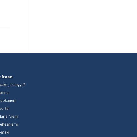
mukaan
aako jäsenyys?
arina
Ruokanen
uortti
Maria Niemi
ehesniemi
somäki