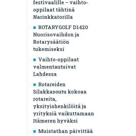
festivaalille – vaihto-
n
oppilaat tähtinä
Narinkkatorilla
ROTARYGOLF D1420
Nuorisovaihdon ja
Rotarysäätiön
tukemiseksi
Vaihto-oppilaat
valmentautuivat
Lahdessa
Rotareiden
Silakkasoutu kokoaa
rotareita,
yksityishenkilöitä ja
yrityksiä vaikuttamaan
Itämeren hyväksi
Muistathan päivittää