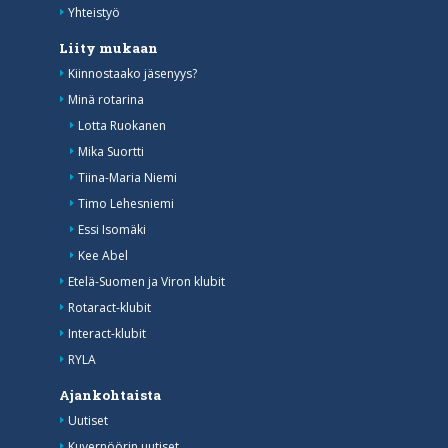
Yhteistyö
Liity mukaan
Kiinnostaako jäsenyys?
Minä rotarina
Lotta Ruokanen
Mika Suortti
Tiina-Maria Niemi
Timo Lehesniemi
Essi Isomäki
Kee Abel
Etelä-Suomen ja Viron klubit
Rotaract-klubit
Interact-klubit
RYLA
Ajankohtaista
Uutiset
Kuvernöörin uutiset