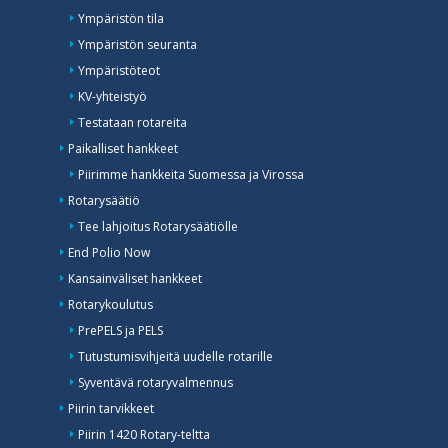
Ympäristön tila
Ympäristön seuranta
Ympäristöteot
KV-yhteistyö
Testataan rotareita
Paikalliset hankkeet
Piirimme hankkeita Suomessa ja Virossa
Rotarysäätiö
Tee lahjoitus Rotarysäätiölle
End Polio Now
Kansainväliset hankkeet
Rotarykoulutus
PrePELS ja PELS
Tutustumisvihjeitä uudelle rotarille
Syventävä rotaryvalmennus
Piirin tarvikkeet
Piirin 1420 Rotary-teltta