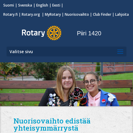
Suomi
Svenska
English
Eesti
Rotary.fi
|
Rotary.org
|
MyRotary
|
Nuorisovaihto
| Club Finder
| Lahjoita
Piiri 1420
Valitse sivu
Nuorisovaihto edistää
yhteisymmärrystä