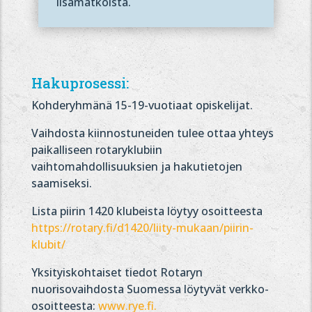
lisämatkoista.
Hakuprosessi:
Kohderyhmänä 15-19-vuotiaat opiskelijat.
Vaihdosta kiinnostuneiden tulee ottaa yhteys
paikalliseen rotaryklubiin
vaihtomahdollisuuksien ja hakutietojen
saamiseksi.
Lista piirin 1420 klubeista löytyy osoitteesta
https://rotary.fi/d1420/liity-mukaan/piirin-
klubit/
Yksityiskohtaiset tiedot Rotaryn
nuorisovaihdosta Suomessa löytyvät verkko-
osoitteesta:
www.rye.fi.