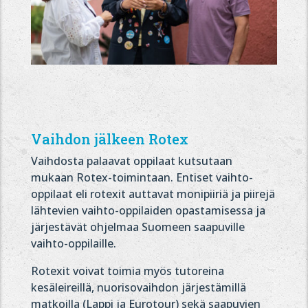
Vaihdon jälkeen Rotex
Vaihdosta palaavat oppilaat kutsutaan
mukaan Rotex-toimintaan. Entiset vaihto-
oppilaat eli rotexit auttavat monipiiriä ja piirejä
lähtevien vaihto-oppilaiden opastamisessa ja
järjestävät ohjelmaa Suomeen saapuville
vaihto-oppilaille.
Rotexit voivat toimia myös tutoreina
kesäleireillä, nuorisovaihdon järjestämillä
matkoilla (Lappi ja Eurotour) sekä saapuvien